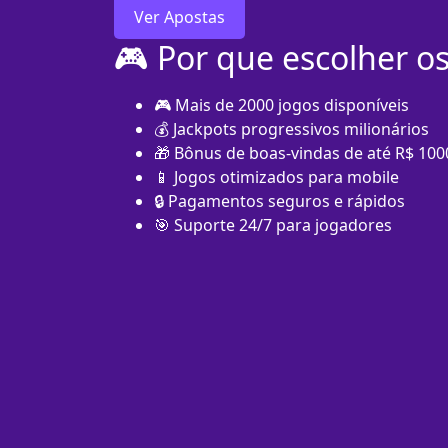
Ver Apostas
🎮 Por que escolher o
🎮 Mais de 2000 jogos disponíveis
💰 Jackpots progressivos milionários
🎁 Bônus de boas-vindas de até R$ 100
📱 Jogos otimizados para mobile
🔒 Pagamentos seguros e rápidos
🎯 Suporte 24/7 para jogadores