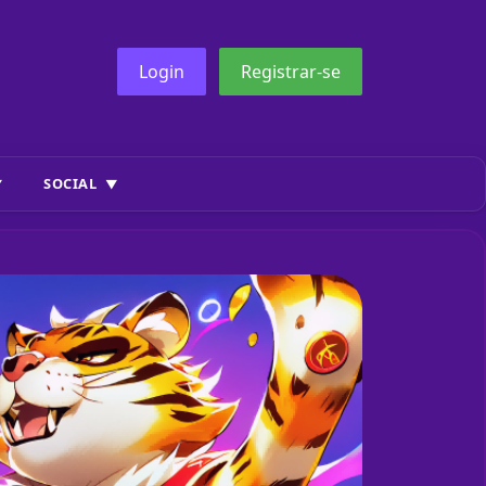
Login
Registrar-se
SOCIAL