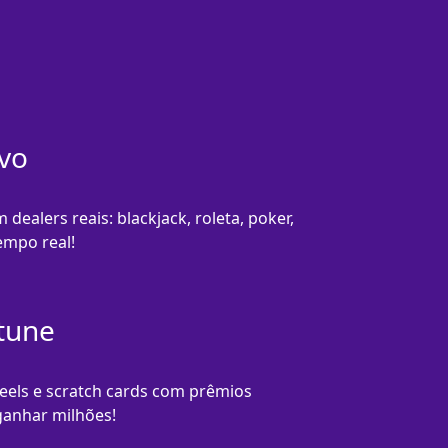
ivo
 dealers reais: blackjack, roleta, poker,
empo real!
rtune
heels e scratch cards com prêmios
ganhar milhões!