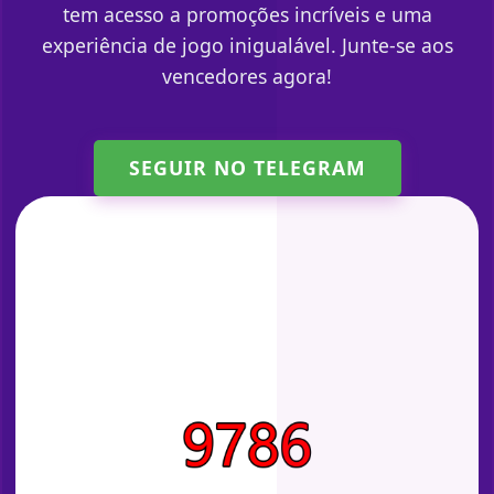
tem acesso a promoções incríveis e uma
experiência de jogo inigualável. Junte-se aos
vencedores agora!
SEGUIR NO TELEGRAM