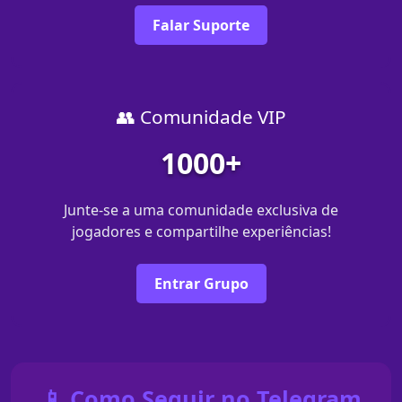
Falar Suporte
👥 Comunidade VIP
1000+
Junte-se a uma comunidade exclusiva de
jogadores e compartilhe experiências!
Entrar Grupo
📱 Como Seguir no Telegram