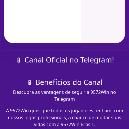
📱 Canal Oficial no Telegram!
📱 Benefícios do Canal
Descubra as vantagens de seguir a 9572Win no
Telegram
A 9572Win quer que todos os jogadores tenham, com
nossos jogos profissionais, a chance de mudar suas
vidas com a 9572Win Brasil .