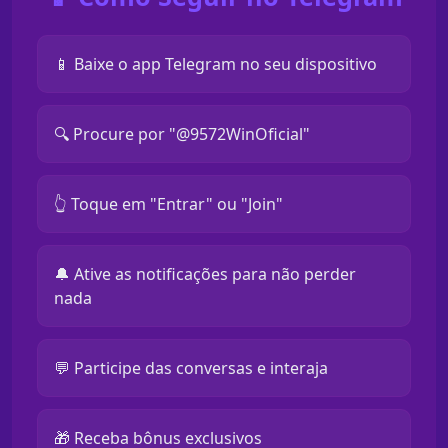
📱 Baixe o app Telegram no seu dispositivo
🔍 Procure por "@9572WinOficial"
👆 Toque em "Entrar" ou "Join"
🔔 Ative as notificações para não perder
nada
💬 Participe das conversas e interaja
🎁 Receba bônus exclusivos