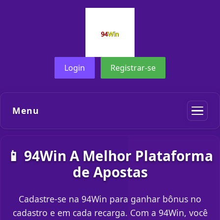
Login
Registrar-se
Menu
📱 94Win A Melhor Plataforma
de Apostas
Cadastre-se na 94Win para ganhar bônus no
cadastro e em cada recarga. Com a 94Win, você