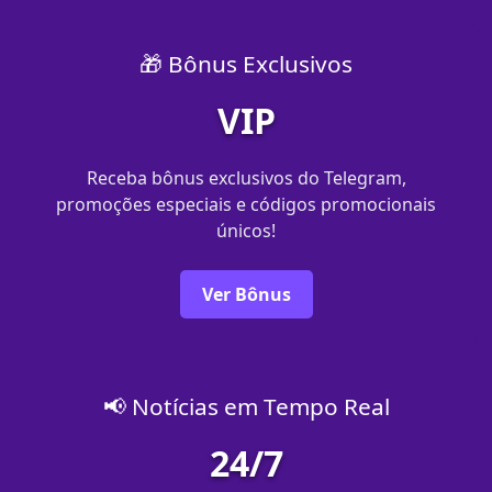
🎁 Bônus Exclusivos
VIP
Receba bônus exclusivos do Telegram,
promoções especiais e códigos promocionais
únicos!
Ver Bônus
📢 Notícias em Tempo Real
24/7