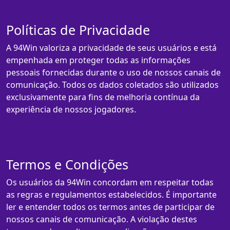
Políticas de Privacidade
A 94Win valoriza a privacidade de seus usuários e está
empenhada em proteger todas as informações
pessoais fornecidas durante o uso de nossos canais de
comunicação. Todos os dados coletados são utilizados
exclusivamente para fins de melhoria contínua da
experiência de nossos jogadores.
Termos e Condições
Os usuários da 94Win concordam em respeitar todas
as regras e regulamentos estabelecidos. É importante
ler e entender todos os termos antes de participar de
nossos canais de comunicação. A violação destes