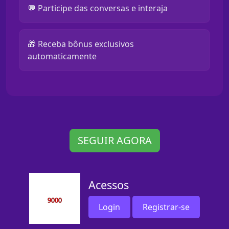
💬 Participe das conversas e interaja
🎁 Receba bônus exclusivos
automaticamente
SEGUIR AGORA
Acessos
Login
Registrar-se