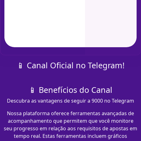
📱 Canal Oficial no Telegram!
📱 Benefícios do Canal
Descubra as vantagens de seguir a 9000 no Telegram
Nossa plataforma oferece ferramentas avançadas de
acompanhamento que permitem que você monitore
seu progresso em relação aos requisitos de apostas em
tempo real. Estas ferramentas incluem gráficos