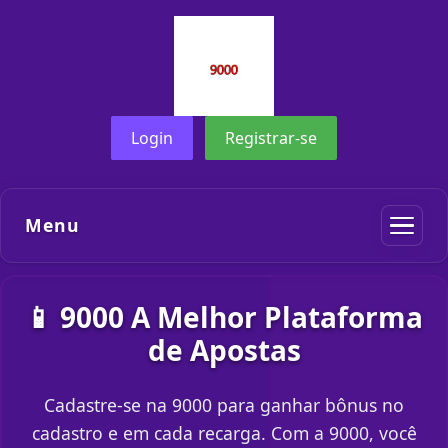
Login
Registrar-se
Menu
📱 9000 A Melhor Plataforma
de Apostas
Cadastre-se na 9000 para ganhar bônus no
cadastro e em cada recarga. Com a 9000, você