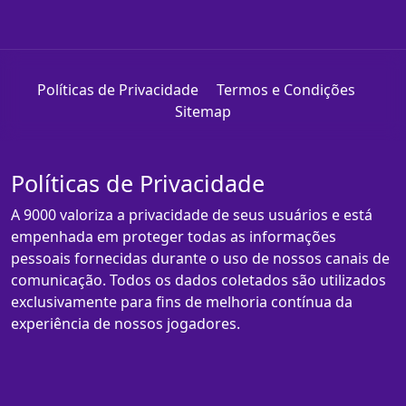
Políticas de Privacidade
Termos e Condições
Sitemap
Políticas de Privacidade
A 9000 valoriza a privacidade de seus usuários e está
empenhada em proteger todas as informações
pessoais fornecidas durante o uso de nossos canais de
comunicação. Todos os dados coletados são utilizados
exclusivamente para fins de melhoria contínua da
experiência de nossos jogadores.