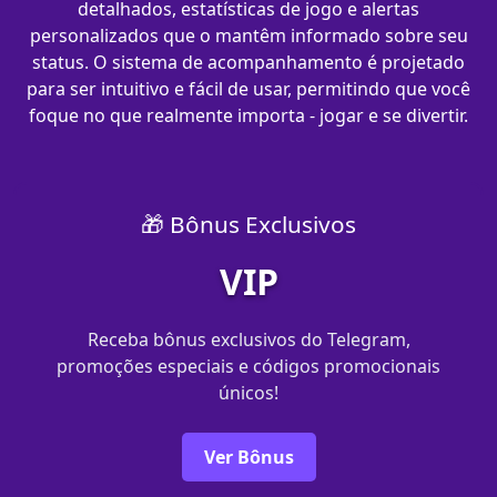
detalhados, estatísticas de jogo e alertas
personalizados que o mantêm informado sobre seu
status. O sistema de acompanhamento é projetado
para ser intuitivo e fácil de usar, permitindo que você
foque no que realmente importa - jogar e se divertir.
🎁 Bônus Exclusivos
VIP
Receba bônus exclusivos do Telegram,
promoções especiais e códigos promocionais
únicos!
Ver Bônus