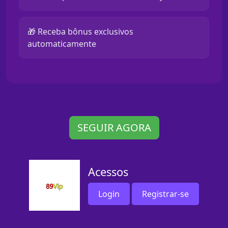
🎁 Receba bônus exclusivos
automaticamente
SEGUIR AGORA
Acessos
Login
Registrar-se