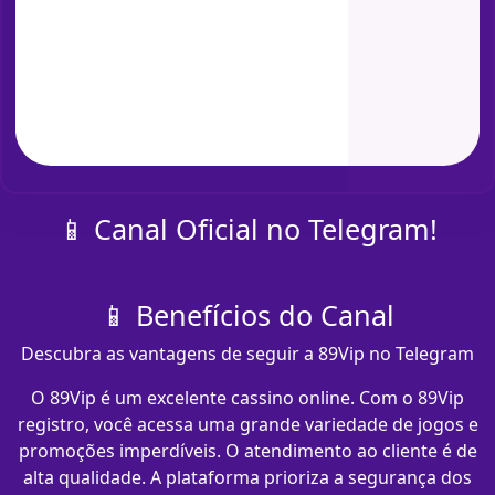
📱 Canal Oficial no Telegram!
📱 Benefícios do Canal
Descubra as vantagens de seguir a 89Vip no Telegram
O 89Vip é um excelente cassino online. Com o 89Vip
registro, você acessa uma grande variedade de jogos e
promoções imperdíveis. O atendimento ao cliente é de
alta qualidade. A plataforma prioriza a segurança dos