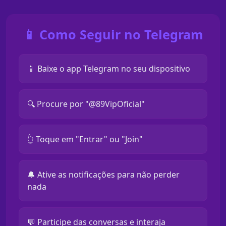
📱 Como Seguir no Telegram
📱 Baixe o app Telegram no seu dispositivo
🔍 Procure por "@89VipOficial"
👆 Toque em "Entrar" ou "Join"
🔔 Ative as notificações para não perder
nada
💬 Participe das conversas e interaja