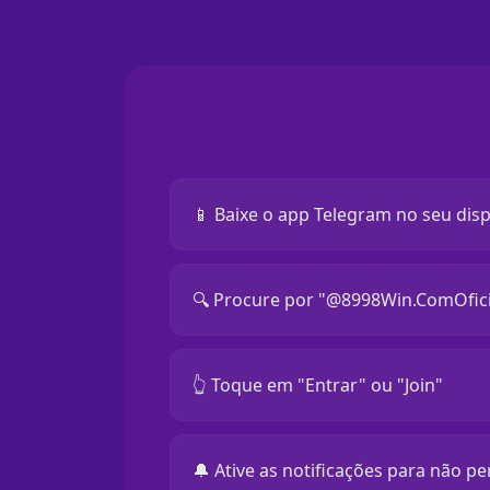
📱 Baixe o app Telegram no seu disp
🔍 Procure por "@8998Win.ComOfici
👆 Toque em "Entrar" ou "Join"
🔔 Ative as notificações para não p