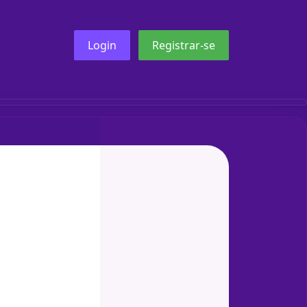
Login
Registrar-se