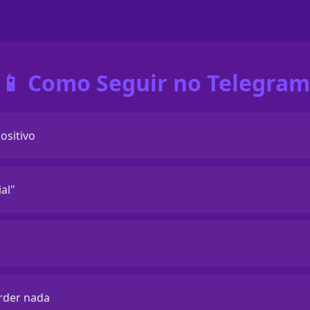
📱 Como Seguir no Telegram
ositivo
al"
erder nada