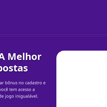
A Melhor
postas
ar bônus no cadastro e
você tem acesso a
e jogo inigualável.