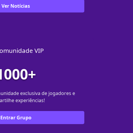
Ver Notícias
Comunidade VIP
1000+
unidade exclusiva de jogadores e
rtilhe experiências!
Entrar Grupo