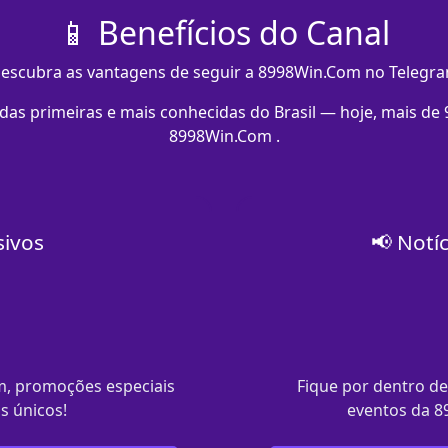
📱 Benefícios do Canal
escubra as vantagens de seguir a 8998Win.Com no Telegr
das primeiras e mais conhecidas do Brasil — hoje, mais d
8998Win.Com .
sivos
📢 Notí
m, promoções especiais
Fique por dentro d
s únicos!
eventos da 8