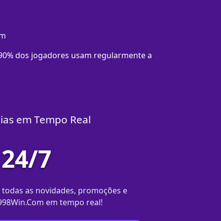
am
e 90% dos jogadores usam regularmente a
cias em Tempo Real
24/7
e todas as novidades, promoções e
998Win.Com em tempo real!