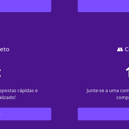
reto
👥 
t
espostas rápidas e
Junte-se a uma com
lizado!
compa
e