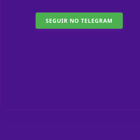
SEGUIR NO TELEGRAM