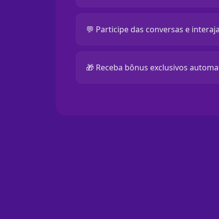
💬 Participe das conversas e interaj
🎁 Receba bônus exclusivos autom