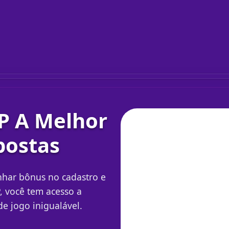
P A Melhor
postas
har bônus no cadastro e
 você tem acesso a
e jogo inigualável.