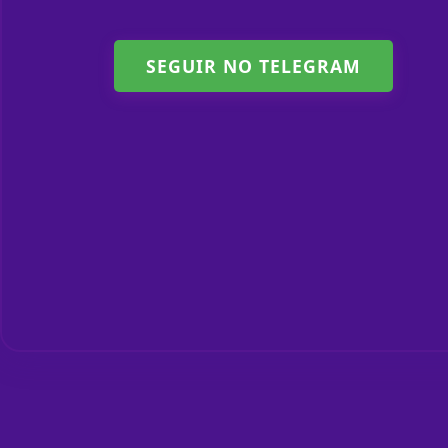
SEGUIR NO TELEGRAM