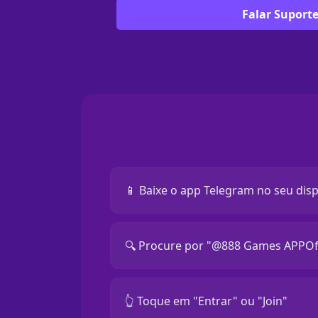
Falar Suport
📱 Baixe o app Telegram no seu disp
🔍 Procure por "@888 Games APPOfi
👆 Toque em "Entrar" ou "Join"