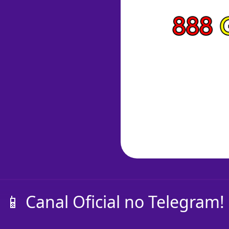
📱 Canal Oficial no Telegram!