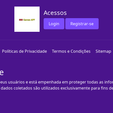
Acessos
Login
Registrar-se
Políticas de Privacidade
Termos e Condições
Sitemap
de
 seus usuários e está empenhada em proteger todas as inf
dados coletados são utilizados exclusivamente para fins d