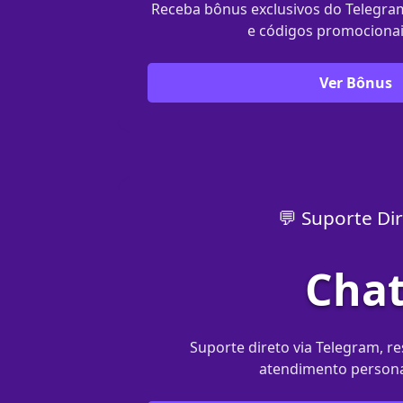
Receba bônus exclusivos do Telegra
e códigos promocionai
Ver Bônus
💬 Suporte Di
Cha
Suporte direto via Telegram, r
atendimento persona