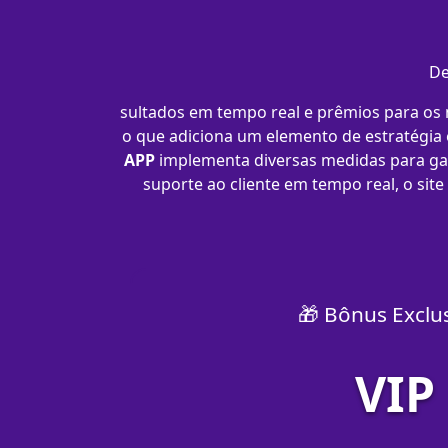
De
sultados em tempo real e prêmios para os 
o que adiciona um elemento de estratégia e
APP
implementa diversas medidas para gar
suporte ao cliente em tempo real, o si
🎁 Bônus Exclu
VIP