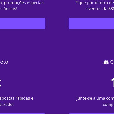
m, promoções especiais
Fique por dentro d
s únicos!
eventos da 88
reto
👥 
t
espostas rápidas e
Junte-se a uma com
lizado!
compa