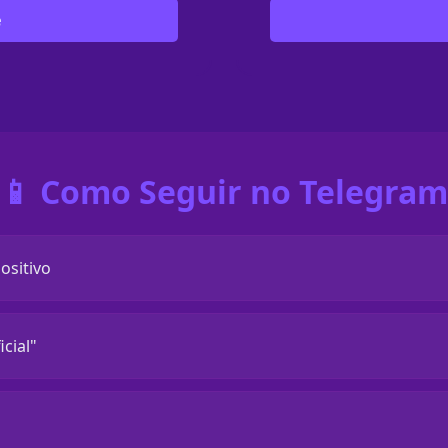
e
📱 Como Seguir no Telegram
ositivo
cial"