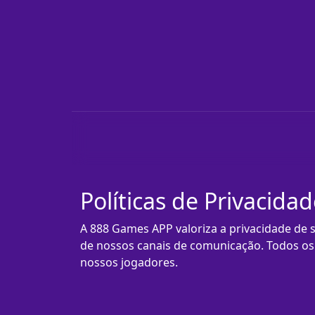
Políticas de Privacida
A 888 Games APP valoriza a privacidade de
de nossos canais de comunicação. Todos os 
nossos jogadores.