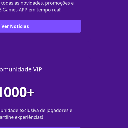
e todas as novidades, promoções e
8 Games APP em tempo real!
Ver Notícias
Comunidade VIP
1000+
unidade exclusiva de jogadores e
rtilhe experiências!