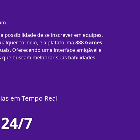
ram
 possibilidade de se inscrever em equipes,
qualquer torneio, e a plataforma
888 Games
uais. Oferecendo uma interface amigável e
es que buscam melhorar suas habilidades
cias em Tempo Real
24/7