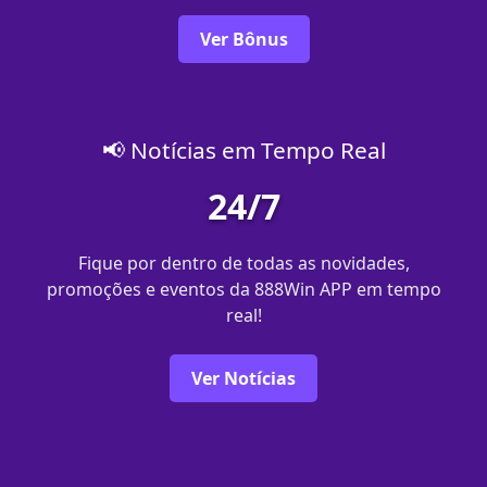
Ver Bônus
📢 Notícias em Tempo Real
24/7
Fique por dentro de todas as novidades,
promoções e eventos da 888Win APP em tempo
real!
Ver Notícias