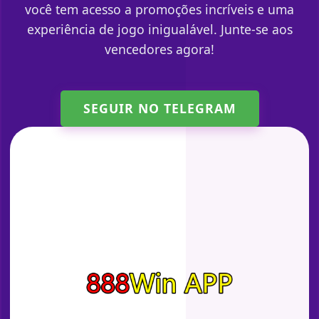
você tem acesso a promoções incríveis e uma
experiência de jogo inigualável. Junte-se aos
vencedores agora!
SEGUIR NO TELEGRAM