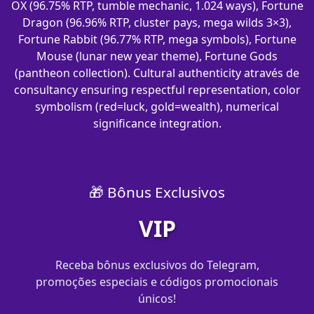
OX (96.75% RTP, tumble mechanic, 1.024 ways), Fortune
Dragon (96.96% RTP, cluster pays, mega wilds 3×3),
Fortune Rabbit (96.77% RTP, mega symbols), Fortune
Mouse (lunar new year theme), Fortune Gods
(pantheon collection). Cultural authenticity através de
consultancy ensuring respectful representation, color
symbolism (red=luck, gold=wealth), numerical
significance integration.
🎁 Bônus Exclusivos
VIP
Receba bônus exclusivos do Telegram,
promoções especiais e códigos promocionais
únicos!