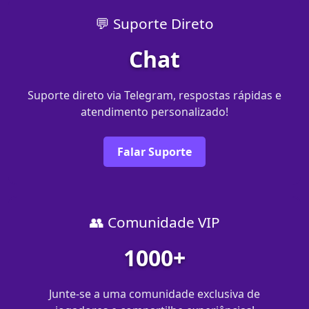
💬 Suporte Direto
Chat
Suporte direto via Telegram, respostas rápidas e
atendimento personalizado!
Falar Suporte
👥 Comunidade VIP
1000+
Junte-se a uma comunidade exclusiva de