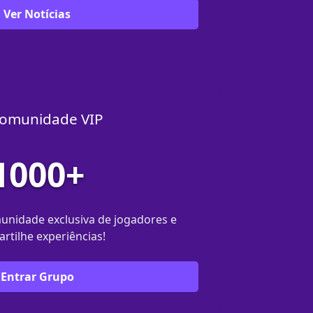
Ver Notícias
Comunidade VIP
1000+
unidade exclusiva de jogadores e
rtilhe experiências!
Entrar Grupo