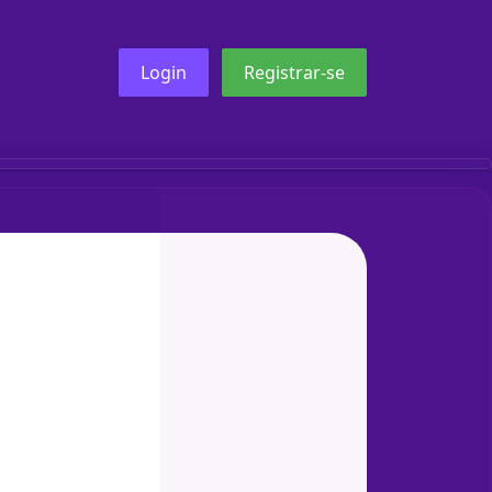
Login
Registrar-se