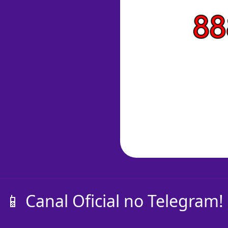
📱 Canal Oficial no Telegram!