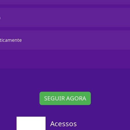
a
aticamente
SEGUIR AGORA
Acessos