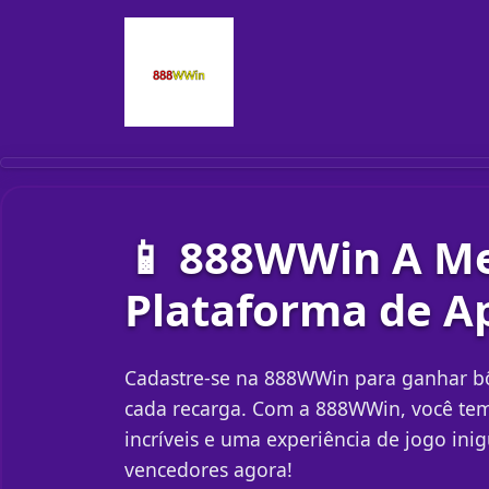
📱 888WWin A M
Plataforma de A
Cadastre-se na 888WWin para ganhar b
cada recarga. Com a 888WWin, você te
incríveis e uma experiência de jogo inig
vencedores agora!