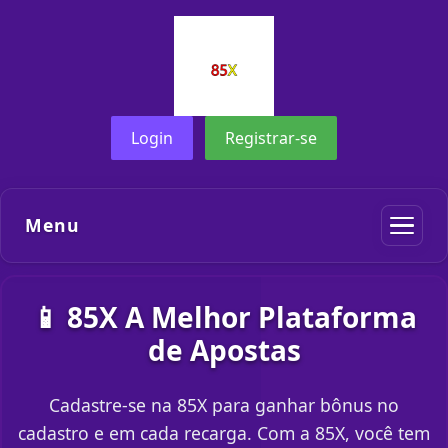
Login
Registrar-se
Menu
📱 85X A Melhor Plataforma
de Apostas
Cadastre-se na 85X para ganhar bônus no
cadastro e em cada recarga. Com a 85X, você tem