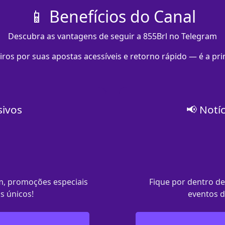
📱 Benefícios do Canal
Descubra as vantagens de seguir a 855Brl no Telegram
eiros por suas apostas acessíveis e retorno rápido — é a prin
sivos
📢 Notí
m, promoções especiais
Fique por dentro d
s únicos!
eventos d