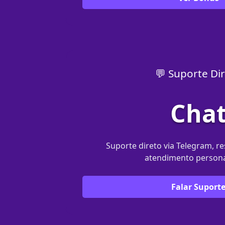
💬 Suporte Di
Cha
Suporte direto via Telegram, r
atendimento persona
Falar Suport