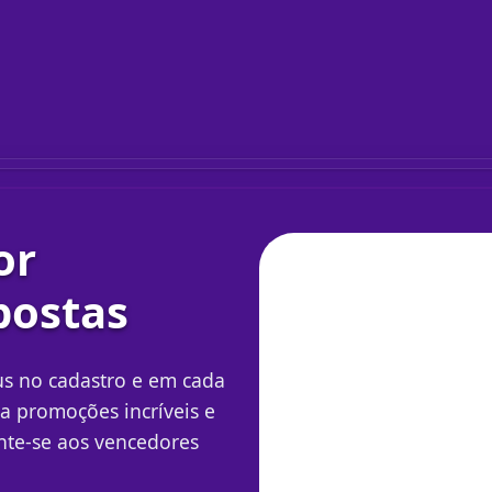
or
postas
us no cadastro e em cada
a promoções incríveis e
unte-se aos vencedores