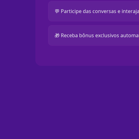
💬 Participe das conversas e interaj
🎁 Receba bônus exclusivos autom