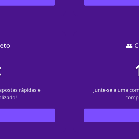
reto
👥 
t
espostas rápidas e
Junte-se a uma com
lizado!
compa
e