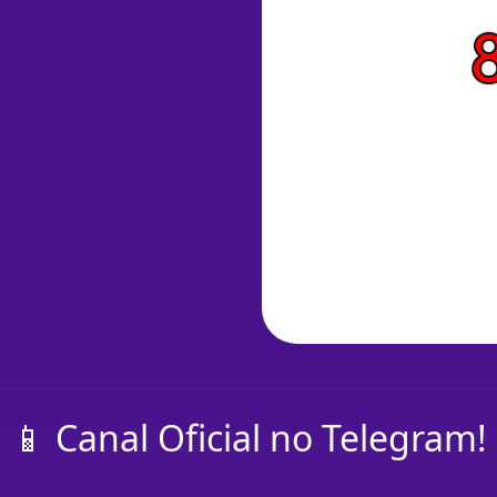
📱 Canal Oficial no Telegram!