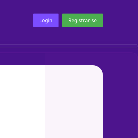
Login
Registrar-se