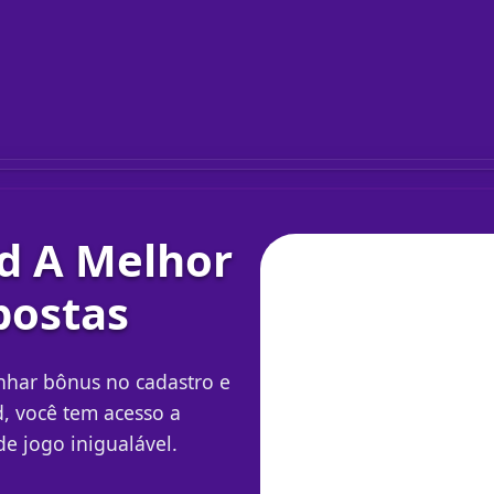
d A Melhor
postas
nhar bônus no cadastro e
, você tem acesso a
e jogo inigualável.