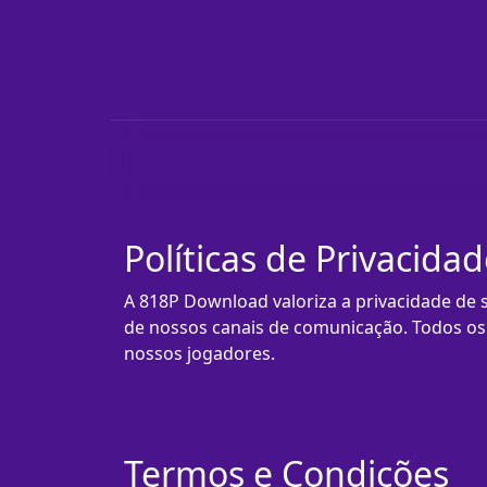
Políticas de Privacida
A 818P Download valoriza a privacidade de
de nossos canais de comunicação. Todos os 
nossos jogadores.
Termos e Condições