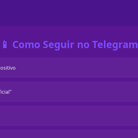
📱 Como Seguir no Telegram
ositivo
cial"