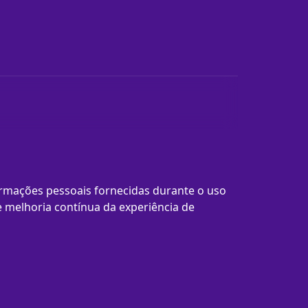
ormações pessoais fornecidas durante o uso
e melhoria contínua da experiência de