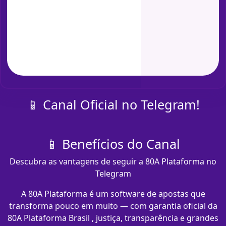
📱 Canal Oficial no Telegram!
📱 Benefícios do Canal
Descubra as vantagens de seguir a 80A Plataforma no
Telegram
A 80A Plataforma é um software de apostas que
transforma pouco em muito — com garantia oficial da
80A Plataforma Brasil , justiça, transparência e grandes