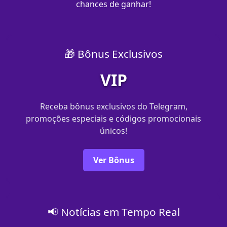
chances de ganhar!
🎁 Bônus Exclusivos
VIP
Receba bônus exclusivos do Telegram,
promoções especiais e códigos promocionais
únicos!
Ver Bônus
📢 Notícias em Tempo Real