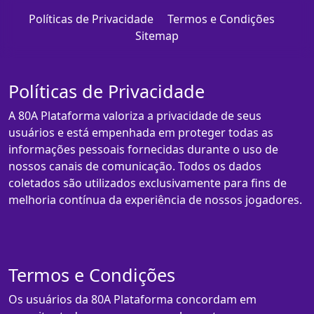
Políticas de Privacidade
Termos e Condições
Sitemap
Políticas de Privacidade
A 80A Plataforma valoriza a privacidade de seus
usuários e está empenhada em proteger todas as
informações pessoais fornecidas durante o uso de
nossos canais de comunicação. Todos os dados
coletados são utilizados exclusivamente para fins de
melhoria contínua da experiência de nossos jogadores.
Termos e Condições
Os usuários da 80A Plataforma concordam em