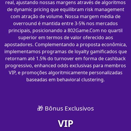
real, ajustando nossas margens através de algoritmos
de dynamic pricing que equilibram risk management
com atração de volume. Nossa margem média de
overround é mantida entre 3-5% nos mercados
principais, posicionando a 802Game.Com no quartil
superior em termos de valor oferecido aos
apostadores. Complementando a proposta econômica,
implementamos programas de loyalty gamificados que
retornam até 1.5% do turnover em forma de cashback
progressivo, enhanced odds exclusivas para membros
VIP, e promoções algoritmicamente personalizadas
baseadas em behavioral clustering.
🎁 Bônus Exclusivos
VIP