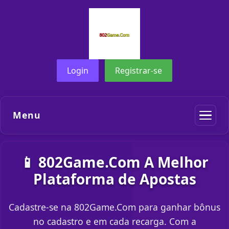
Login
Registrar-se
Menu
📱 802Game.Com A Melhor
Plataforma de Apostas
Cadastre-se na 802Game.Com para ganhar bônus
no cadastro e em cada recarga. Com a