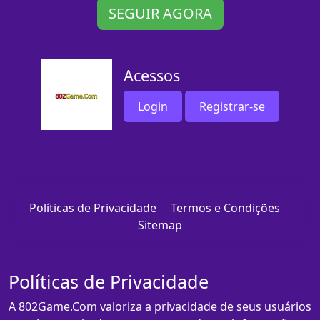
SEGUIR AGORA
Acessos
Login
Registrar-se
Políticas de Privacidade
Termos e Condições
Sitemap
Políticas de Privacidade
A 802Game.Com valoriza a privacidade de seus usuários