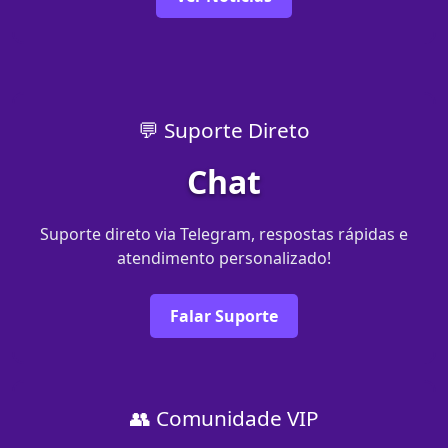
💬 Suporte Direto
Chat
Suporte direto via Telegram, respostas rápidas e
atendimento personalizado!
Falar Suporte
👥 Comunidade VIP