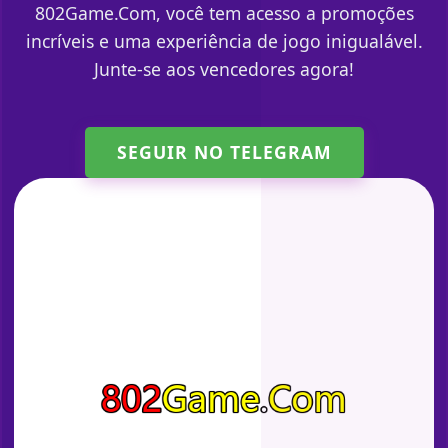
802Game.Com, você tem acesso a promoções
incríveis e uma experiência de jogo inigualável.
Junte-se aos vencedores agora!
SEGUIR NO TELEGRAM