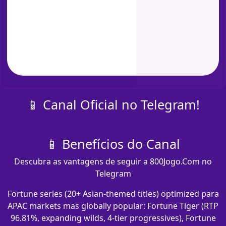
📱 Canal Oficial no Telegram!
📱 Benefícios do Canal
Descubra as vantagens de seguir a 800Jogo.Com no
Telegram
Fortune series (20+ Asian-themed titles) optimized para
APAC markets mas globally popular: Fortune Tiger (RTP
96.81%, expanding wilds, 4-tier progressives), Fortune