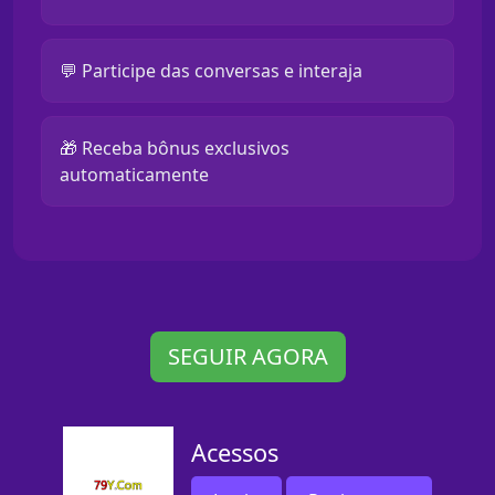
💬 Participe das conversas e interaja
🎁 Receba bônus exclusivos
automaticamente
SEGUIR AGORA
Acessos