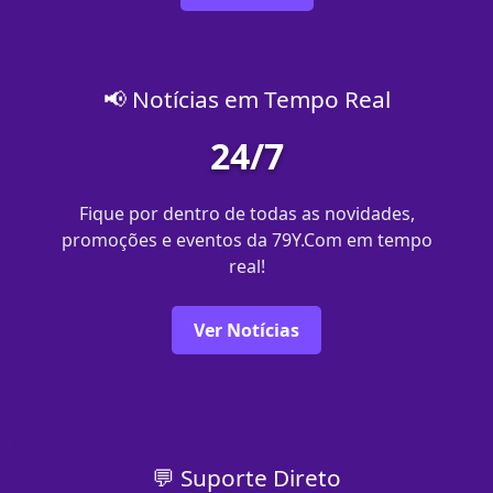
📢 Notícias em Tempo Real
24/7
Fique por dentro de todas as novidades,
promoções e eventos da 79Y.Com em tempo
real!
Ver Notícias
💬 Suporte Direto