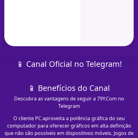
📱 Canal Oficial no Telegram!
📱 Benefícios do Canal
Descubra as vantagens de seguir a 79Y.Com no
Telegram
O cliente PC aproveita a potência gráfica do seu
computador para oferecer gráficos em alta definição
que não são possíveis em dispositivos móveis. Jogos de