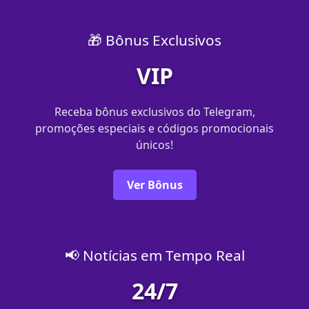
🎁 Bônus Exclusivos
VIP
Receba bônus exclusivos do Telegram,
promoções especiais e códigos promocionais
únicos!
Ver Bônus
📢 Notícias em Tempo Real
24/7