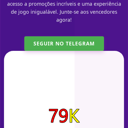
acesso a promoções incríveis e uma experiência
de jogo inigualável. Junte-se aos vencedores
agora!
SEGUIR NO TELEGRAM