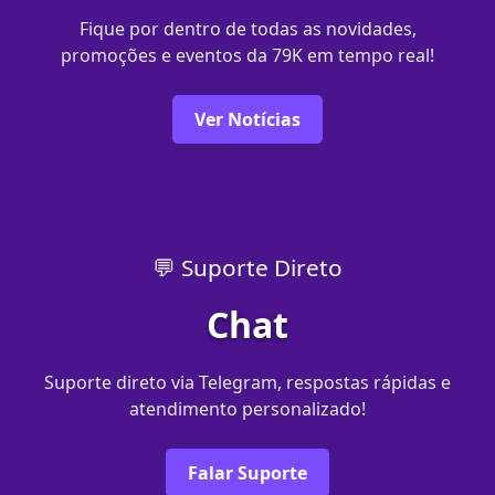
Fique por dentro de todas as novidades,
promoções e eventos da 79K em tempo real!
Ver Notícias
💬 Suporte Direto
Chat
Suporte direto via Telegram, respostas rápidas e
atendimento personalizado!
Falar Suporte