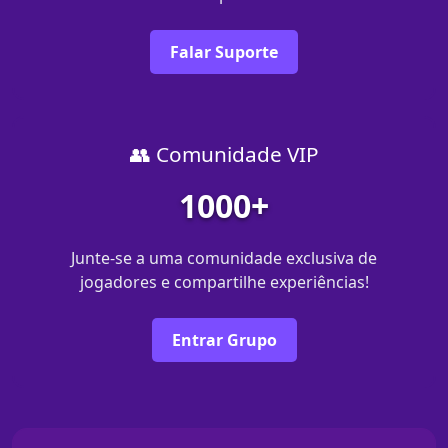
Falar Suporte
👥 Comunidade VIP
1000+
Junte-se a uma comunidade exclusiva de
jogadores e compartilhe experiências!
Entrar Grupo