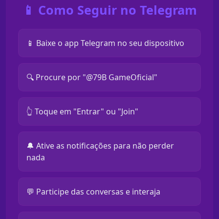
📱 Como Seguir no Telegram
📱 Baixe o app Telegram no seu dispositivo
🔍 Procure por "@79B GameOficial"
👆 Toque em "Entrar" ou "Join"
🔔 Ative as notificações para não perder
nada
💬 Participe das conversas e interaja