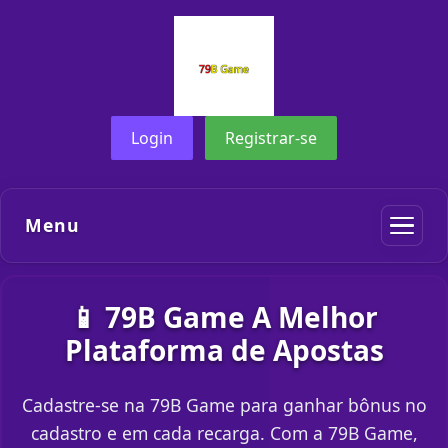
Login
Registrar-se
Menu
📱 79B Game A Melhor
Plataforma de Apostas
Cadastre-se na 79B Game para ganhar bônus no
cadastro e em cada recarga. Com a 79B Game,