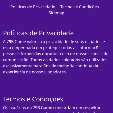
Políticas de Privacidade
Termos e Condições
Sitemap
Políticas de Privacidade
A 79B Game valoriza a privacidade de seus usuários e
está empenhada em proteger todas as informações
pessoais fornecidas durante o uso de nossos canais de
comunicação. Todos os dados coletados são utilizados
exclusivamente para fins de melhoria contínua da
experiência de nossos jogadores.
Termos e Condições
Os usuários da 79B Game concordam em respeitar