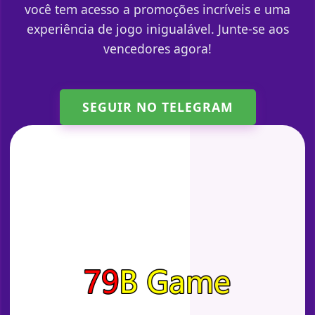
você tem acesso a promoções incríveis e uma
experiência de jogo inigualável. Junte-se aos
vencedores agora!
SEGUIR NO TELEGRAM