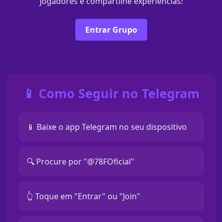
jogadores e compartilhe experiências!
Entrar Grupo
📱 Como Seguir no Telegram
📱 Baixe o app Telegram no seu dispositivo
🔍 Procure por "@78FOficial"
👆 Toque em "Entrar" ou "Join"