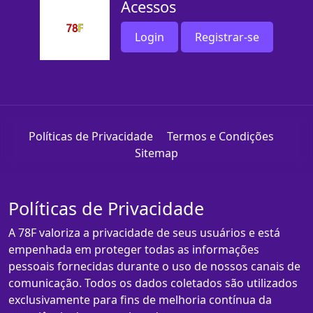
Acessos
Login
Registrar-se
Políticas de Privacidade
Termos e Condições
Sitemap
Políticas de Privacidade
A 78F valoriza a privacidade de seus usuários e está
empenhada em proteger todas as informações
pessoais fornecidas durante o uso de nossos canais de
comunicação. Todos os dados coletados são utilizados
exclusivamente para fins de melhoria contínua da