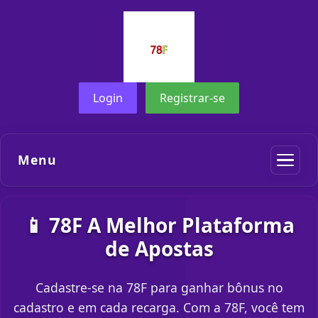
Login
Registrar-se
Menu
📱 78F A Melhor Plataforma
de Apostas
Cadastre-se na 78F para ganhar bônus no
cadastro e em cada recarga. Com a 78F, você tem