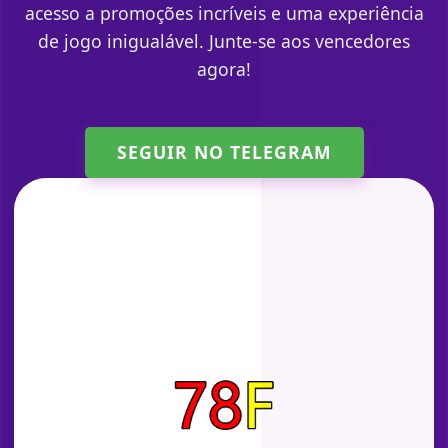
acesso a promoções incríveis e uma experiência
de jogo inigualável. Junte-se aos vencedores
agora!
SEGUIR NO TELEGRAM