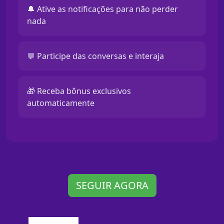
🔔 Ative as notificações para não perder
nada
💬 Participe das conversas e interaja
🎁 Receba bônus exclusivos
automaticamente
SEGUIR AGORA