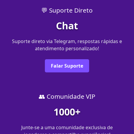
💬 Suporte Direto
Chat
Suporte direto via Telegram, respostas rápidas e
atendimento personalizado!
Falar Suporte
👥 Comunidade VIP
1000+
Junte-se a uma comunidade exclusiva de