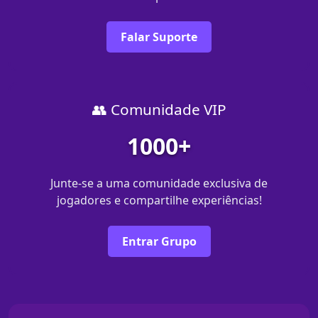
Falar Suporte
👥 Comunidade VIP
1000+
Junte-se a uma comunidade exclusiva de
jogadores e compartilhe experiências!
Entrar Grupo