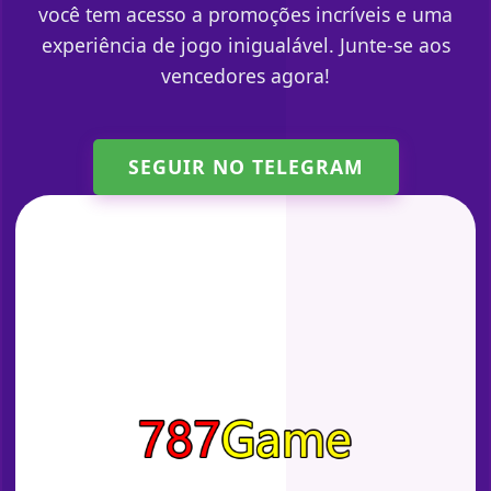
você tem acesso a promoções incríveis e uma
experiência de jogo inigualável. Junte-se aos
vencedores agora!
SEGUIR NO TELEGRAM