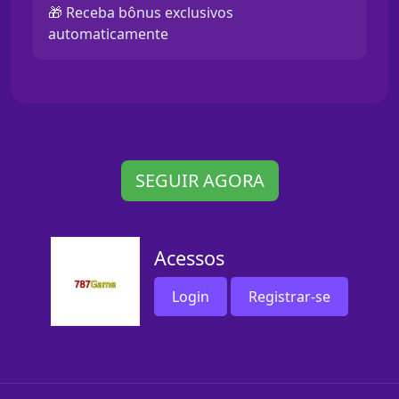
🎁 Receba bônus exclusivos
automaticamente
SEGUIR AGORA
Acessos
Login
Registrar-se