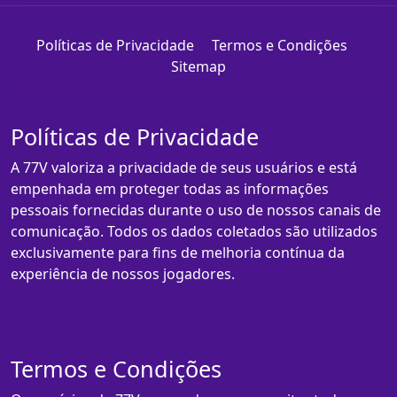
Políticas de Privacidade
Termos e Condições
Sitemap
Políticas de Privacidade
A 77V valoriza a privacidade de seus usuários e está
empenhada em proteger todas as informações
pessoais fornecidas durante o uso de nossos canais de
comunicação. Todos os dados coletados são utilizados
exclusivamente para fins de melhoria contínua da
experiência de nossos jogadores.
Termos e Condições