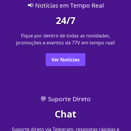
📢 Notícias em Tempo Real
24/7
Fique por dentro de todas as novidades,
promoções e eventos da 77V em tempo real!
Ver Notícias
💬 Suporte Direto
Chat
Suporte direto via Telegram, respostas rápidas e