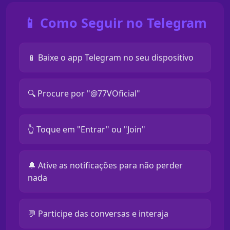
📱 Como Seguir no Telegram
📱 Baixe o app Telegram no seu dispositivo
🔍 Procure por "@77VOficial"
👆 Toque em "Entrar" ou "Join"
🔔 Ative as notificações para não perder
nada
💬 Participe das conversas e interaja