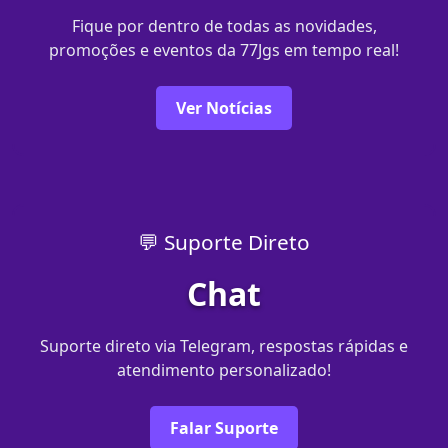
Fique por dentro de todas as novidades,
promoções e eventos da 77Jgs em tempo real!
Ver Notícias
💬 Suporte Direto
Chat
Suporte direto via Telegram, respostas rápidas e
atendimento personalizado!
Falar Suporte