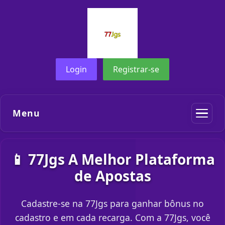
Login
Registrar-se
Menu
📱 77Jgs A Melhor Plataforma
de Apostas
Cadastre-se na 77Jgs para ganhar bônus no
cadastro e em cada recarga. Com a 77Jgs, você