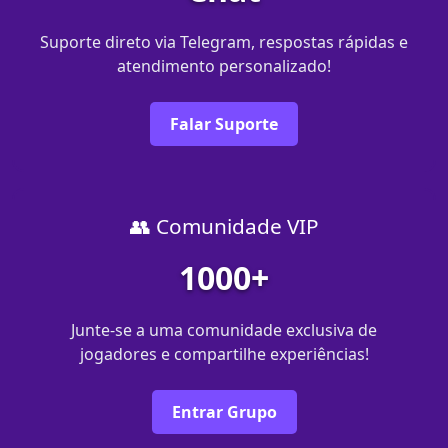
Suporte direto via Telegram, respostas rápidas e
atendimento personalizado!
Falar Suporte
👥 Comunidade VIP
1000+
Junte-se a uma comunidade exclusiva de
jogadores e compartilhe experiências!
Entrar Grupo