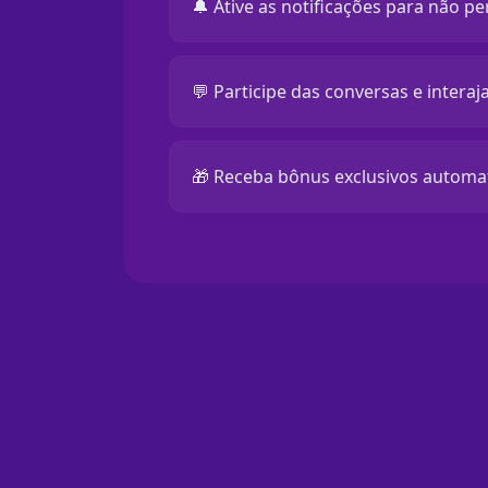
🔔 Ative as notificações para não p
💬 Participe das conversas e interaj
🎁 Receba bônus exclusivos autom