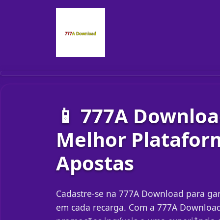
📱 777A Downloa
Melhor Platafor
Apostas
Cadastre-se na 777A Download para ga
em cada recarga. Com a 777A Download