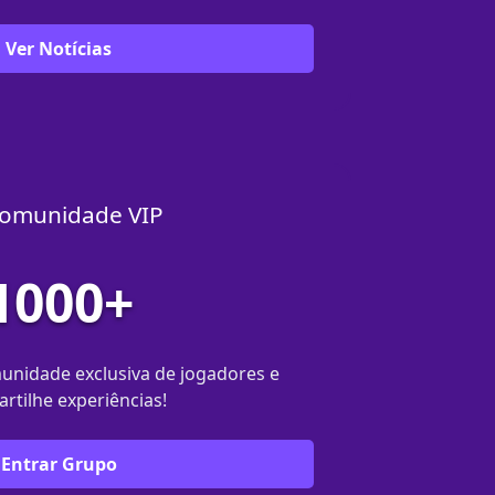
Ver Notícias
Comunidade VIP
1000+
unidade exclusiva de jogadores e
rtilhe experiências!
Entrar Grupo