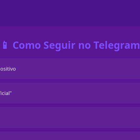
📱 Como Seguir no Telegram
ositivo
cial"