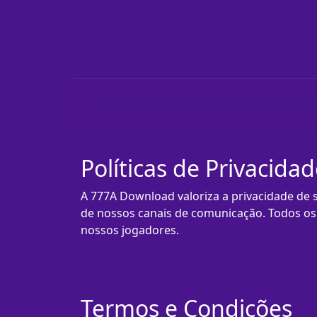
Políticas de Privacida
A 777A Download valoriza a privacidade de
de nossos canais de comunicação. Todos os 
nossos jogadores.
Termos e Condições