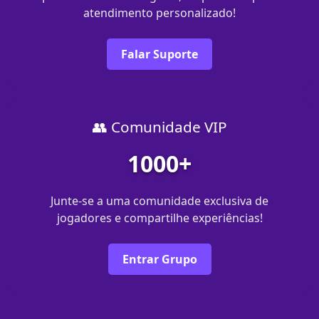
atendimento personalizado!
Falar Suporte
👥 Comunidade VIP
1000+
Junte-se a uma comunidade exclusiva de
jogadores e compartilhe experiências!
Entrar Grupo