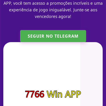
APP, você tem acesso a promoções incríveis e uma
experiência de jogo inigualável. Junte-se aos
vencedores agora!
SEGUIR NO TELEGRAM