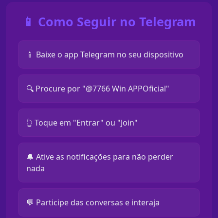
📱 Como Seguir no Telegram
📱 Baixe o app Telegram no seu dispositivo
🔍 Procure por "@7766 Win APPOficial"
👆 Toque em "Entrar" ou "Join"
🔔 Ative as notificações para não perder
nada
💬 Participe das conversas e interaja