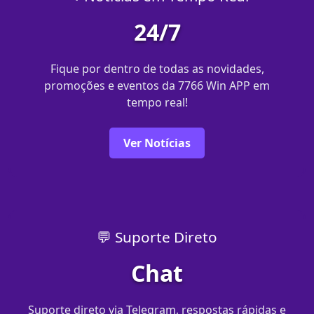
24/7
Fique por dentro de todas as novidades,
promoções e eventos da 7766 Win APP em
tempo real!
Ver Notícias
💬 Suporte Direto
Chat
Suporte direto via Telegram, respostas rápidas e