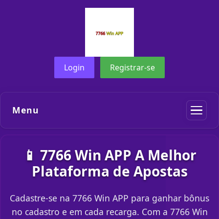
Login
Registrar-se
Menu
📱 7766 Win APP A Melhor
Plataforma de Apostas
Cadastre-se na 7766 Win APP para ganhar bônus
no cadastro e em cada recarga. Com a 7766 Win