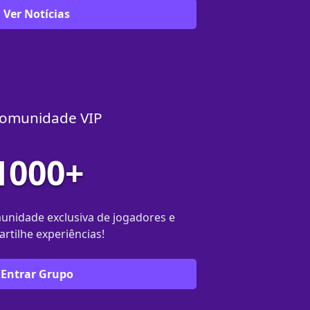
Ver Notícias
Comunidade VIP
1000+
unidade exclusiva de jogadores e
rtilhe experiências!
Entrar Grupo