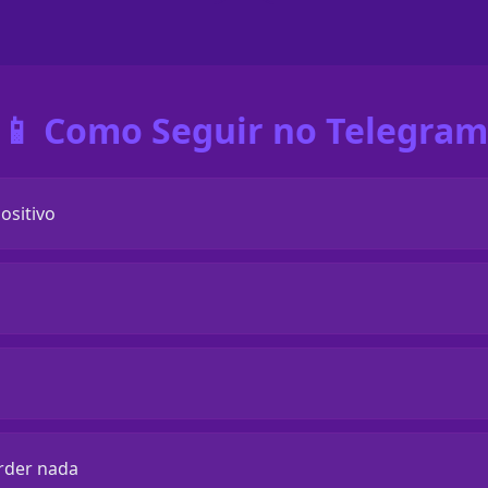
📱 Como Seguir no Telegram
ositivo
erder nada