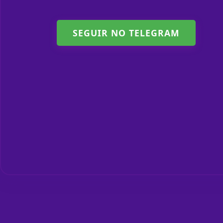
SEGUIR NO TELEGRAM