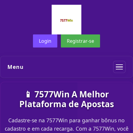
Login
Registrar-se
Menu
📱 7577Win A Melhor
Plataforma de Apostas
Cadastre-se na 7577Win para ganhar bônus no
cadastro e em cada recarga. Com a 7577Win, você