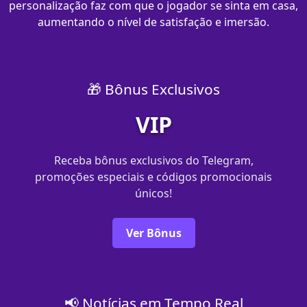
personalização faz com que o jogador se sinta em casa,
aumentando o nível de satisfação e imersão.
🎁 Bônus Exclusivos
VIP
Receba bônus exclusivos do Telegram,
promoções especiais e códigos promocionais
únicos!
Ver Bônus
📢 Notícias em Tempo Real