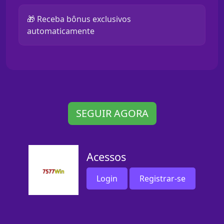
🎁 Receba bônus exclusivos
automaticamente
SEGUIR AGORA
Acessos
Login
Registrar-se