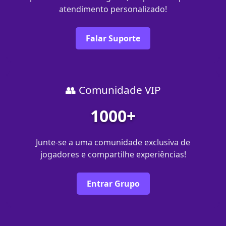
atendimento personalizado!
Falar Suporte
👥 Comunidade VIP
1000+
Junte-se a uma comunidade exclusiva de
jogadores e compartilhe experiências!
Entrar Grupo