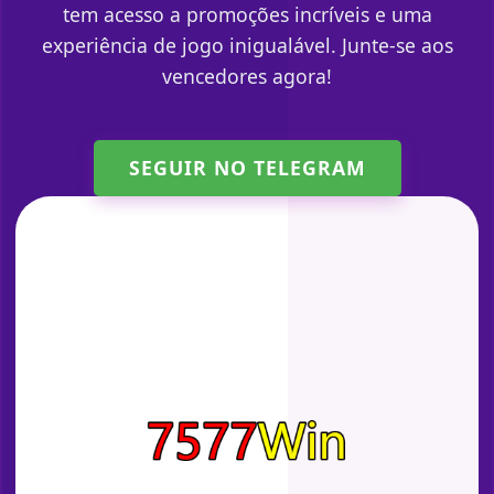
tem acesso a promoções incríveis e uma
experiência de jogo inigualável. Junte-se aos
vencedores agora!
SEGUIR NO TELEGRAM