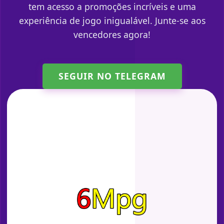
tem acesso a promoções incríveis e uma
experiência de jogo inigualável. Junte-se aos
vencedores agora!
SEGUIR NO TELEGRAM