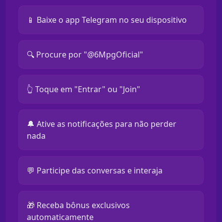
📱 Baixe o app Telegram no seu dispositivo
🔍 Procure por "@6MpgOficial"
👆 Toque em "Entrar" ou "Join"
🔔 Ative as notificações para não perder
nada
💬 Participe das conversas e interaja
🎁 Receba bônus exclusivos
automaticamente