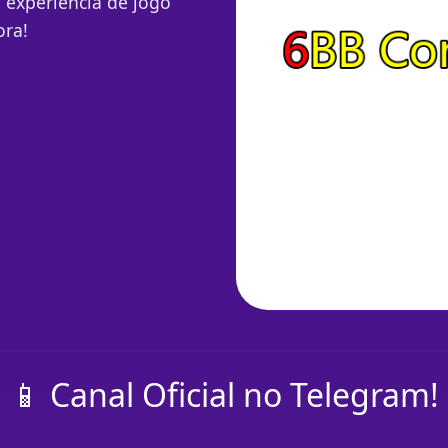
 experiência de jogo
ora!
📱 Canal Oficial no Telegram!