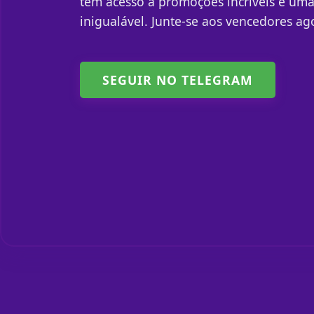
tem acesso a promoções incríveis e uma
inigualável. Junte-se aos vencedores ag
SEGUIR NO TELEGRAM