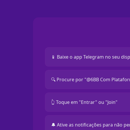
📱 Baixe o app Telegram no seu disp
🔍 Procure por "@6BB Com Platafor
👆 Toque em "Entrar" ou "Join"
🔔 Ative as notificações para não p