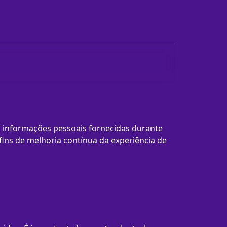
s informações pessoais fornecidas durante
fins de melhoria contínua da experiência de