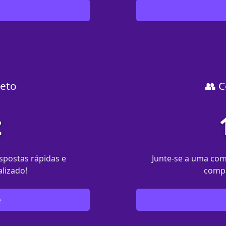
reto
👥 
t
espostas rápidas e
Junte-se a uma com
lizado!
compa
e