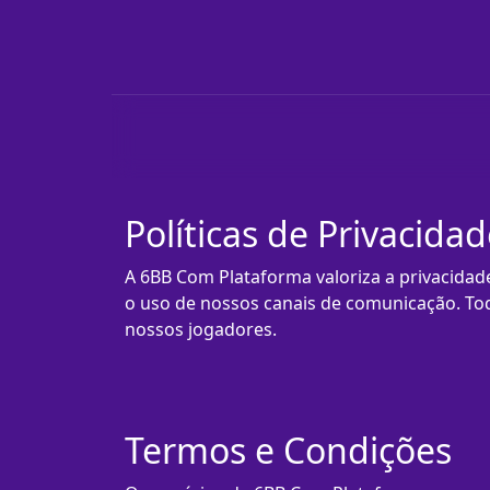
Políticas de Privacida
A 6BB Com Plataforma valoriza a privacida
o uso de nossos canais de comunicação. Tod
nossos jogadores.
Termos e Condições