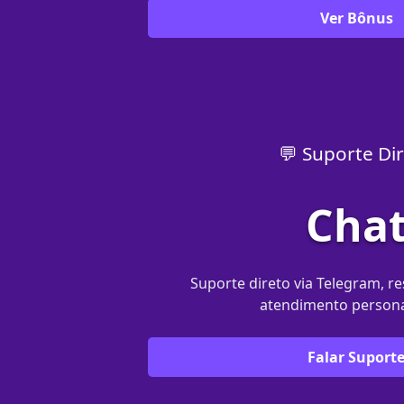
Ver Bônus
💬 Suporte Di
Cha
Suporte direto via Telegram, r
atendimento persona
Falar Suport