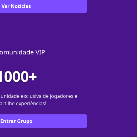
Ver Notícias
Comunidade VIP
1000+
unidade exclusiva de jogadores e
rtilhe experiências!
Entrar Grupo