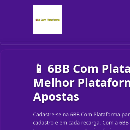
📱 6BB Com Plat
Melhor Platafor
Apostas
Cadastre-se na 6BB Com Plataforma pa
cadastro e em cada recarga. Com a 6BB