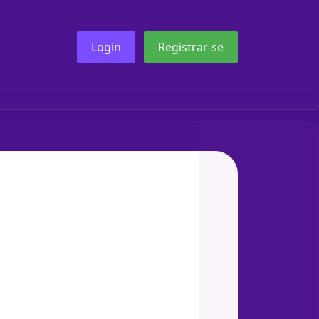
Login
Registrar-se