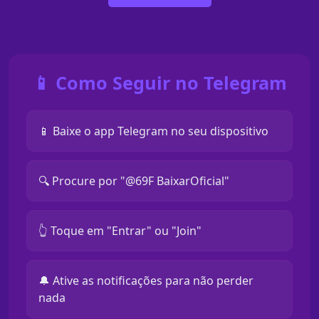
📱 Como Seguir no Telegram
📱 Baixe o app Telegram no seu dispositivo
🔍 Procure por "@69F BaixarOficial"
👆 Toque em "Entrar" ou "Join"
🔔 Ative as notificações para não perder
nada