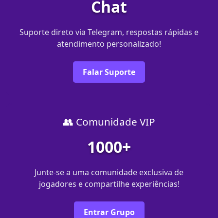
Chat
Suporte direto via Telegram, respostas rápidas e
atendimento personalizado!
Falar Suporte
👥 Comunidade VIP
1000+
Junte-se a uma comunidade exclusiva de
jogadores e compartilhe experiências!
Entrar Grupo