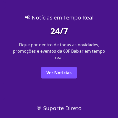
📢 Notícias em Tempo Real
24/7
Fique por dentro de todas as novidades,
promoções e eventos da 69F Baixar em tempo
real!
Ver Notícias
💬 Suporte Direto