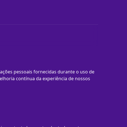
ações pessoais fornecidas durante o uso de
elhoria contínua da experiência de nossos