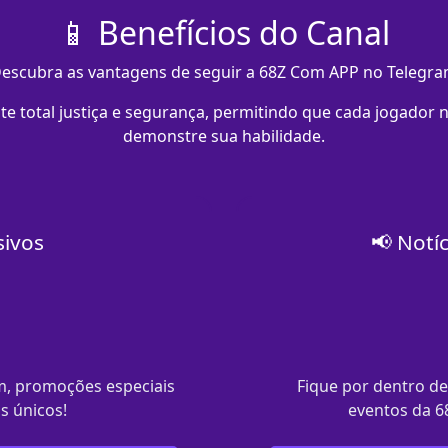
📱 Benefícios do Canal
escubra as vantagens de seguir a 68Z Com APP no Telegr
te total justiça e segurança, permitindo que cada jogador
demonstre sua habilidade.
sivos
📢 Notí
m, promoções especiais
Fique por dentro d
s únicos!
eventos da 6