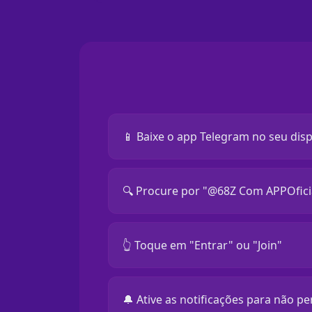
📱 Baixe o app Telegram no seu disp
🔍 Procure por "@68Z Com APPOfici
👆 Toque em "Entrar" ou "Join"
🔔 Ative as notificações para não p