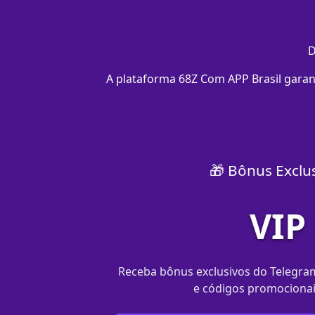
D
A plataforma 68Z Com APP Brasil garan
🎁 Bônus Exclu
VIP
Receba bônus exclusivos do Telegra
e códigos promocionai