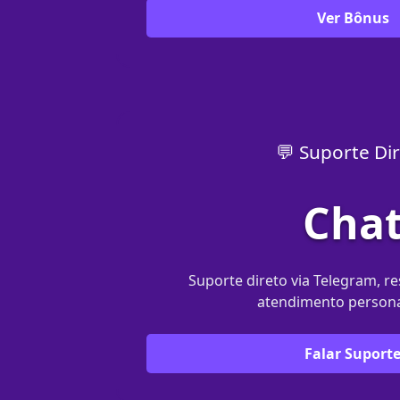
Ver Bônus
💬 Suporte Di
Cha
Suporte direto via Telegram, r
atendimento persona
Falar Suport