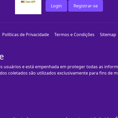
Login
Registrar-se
Políticas de Privacidade
Termos e Condições
Sitemap
de
eus usuários e está empenhada em proteger todas as inform
os coletados são utilizados exclusivamente para fins de m