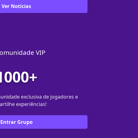
Ver Notícias
Comunidade VIP
1000+
unidade exclusiva de jogadores e
rtilhe experiências!
Entrar Grupo