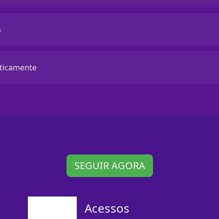
a
aticamente
SEGUIR AGORA
Acessos