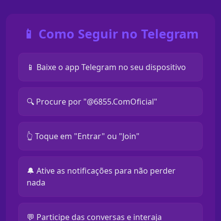
📱 Como Seguir no Telegram
📱 Baixe o app Telegram no seu dispositivo
🔍 Procure por "@6855.ComOficial"
👆 Toque em "Entrar" ou "Join"
🔔 Ative as notificações para não perder
nada
💬 Participe das conversas e interaja