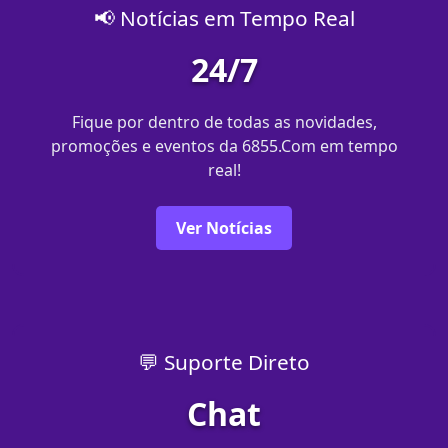
📢 Notícias em Tempo Real
24/7
Fique por dentro de todas as novidades,
promoções e eventos da 6855.Com em tempo
real!
Ver Notícias
💬 Suporte Direto
Chat