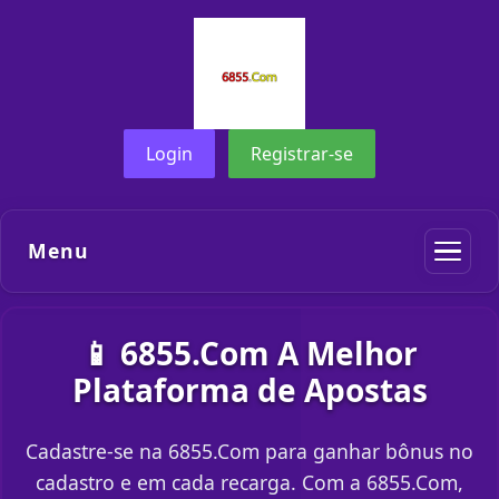
Login
Registrar-se
Menu
📱 6855.Com A Melhor
Plataforma de Apostas
Cadastre-se na 6855.Com para ganhar bônus no
cadastro e em cada recarga. Com a 6855.Com,