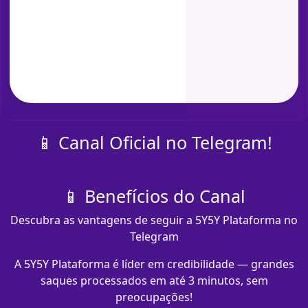
📱 Canal Oficial no Telegram!
📱 Benefícios do Canal
Descubra as vantagens de seguir a 5Y5Y Plataforma no
Telegram
A 5Y5Y Plataforma é líder em credibilidade — grandes
saques processados em até 3 minutos, sem
preocupações!