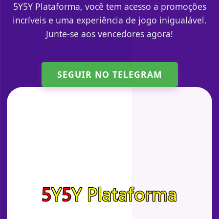
5Y5Y Plataforma, você tem acesso a promoções
incríveis e uma experiência de jogo inigualável.
Junte-se aos vencedores agora!
SEGUIR NO TELEGRAM