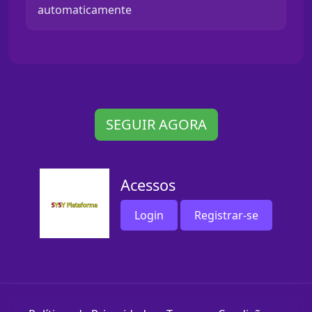
automaticamente
SEGUIR AGORA
Acessos
Login
Registrar-se