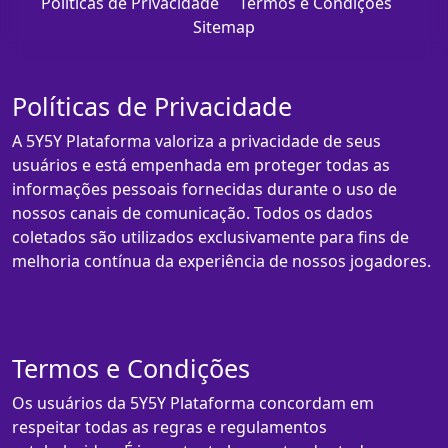
Políticas de Privacidade
Termos e Condições
Sitemap
Políticas de Privacidade
A 5Y5Y Plataforma valoriza a privacidade de seus
usuários e está empenhada em proteger todas as
informações pessoais fornecidas durante o uso de
nossos canais de comunicação. Todos os dados
coletados são utilizados exclusivamente para fins de
melhoria contínua da experiência de nossos jogadores.
Termos e Condições
Os usuários da 5Y5Y Plataforma concordam em
respeitar todas as regras e regulamentos