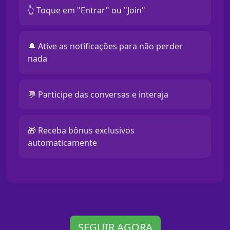
👆 Toque em "Entrar" ou "Join"
🔔 Ative as notificações para não perder
nada
💬 Participe das conversas e interaja
🎁 Receba bônus exclusivos
automaticamente
SEGUIR AGORA