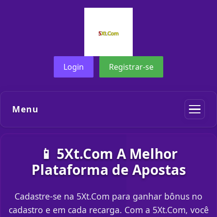
Login
Registrar-se
Menu
📱 5Xt.Com A Melhor
Plataforma de Apostas
Cadastre-se na 5Xt.Com para ganhar bônus no
cadastro e em cada recarga. Com a 5Xt.Com, você