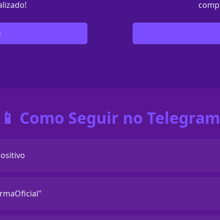
lizado!
compa
e
📱 Como Seguir no Telegram
ositivo
rmaOficial"