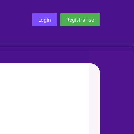
Login
Registrar-se