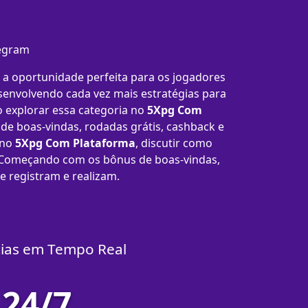
legram
a oportunidade perfeita para os jogadores
senvolvendo cada vez mais estratégias para
o explorar essa categoria no
5Xpg Com
e boas-vindas, rodadas grátis, cashback e
 no
5Xpg Com Plataforma
, discutir como
. Começando com os bônus de boas-vindas,
 registram e realizam.
cias em Tempo Real
24/7