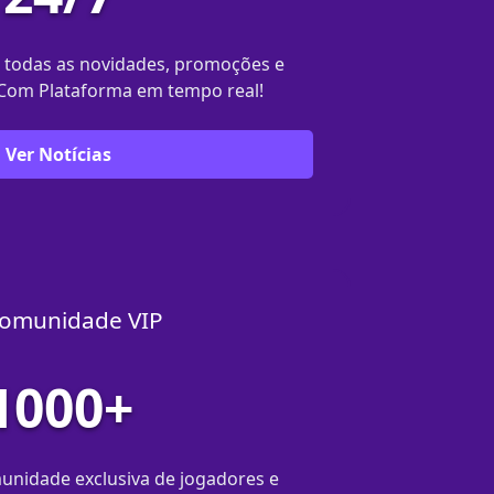
e todas as novidades, promoções e
Com Plataforma em tempo real!
Ver Notícias
Comunidade VIP
1000+
unidade exclusiva de jogadores e