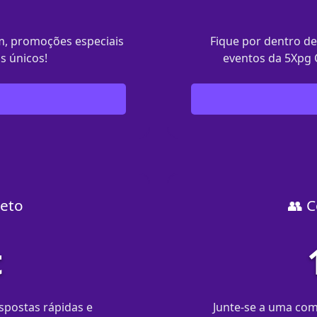
m, promoções especiais
Fique por dentro d
s únicos!
eventos da 5Xpg 
reto
👥 
t
espostas rápidas e
Junte-se a uma com