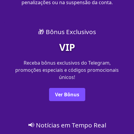
penalizações ou na suspensão da conta.
🎁 Bônus Exclusivos
VIP
Receba bônus exclusivos do Telegram,
promoções especiais e códigos promocionais
únicos!
Ver Bônus
📢 Notícias em Tempo Real