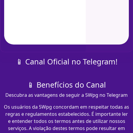
📱 Canal Oficial no Telegram!
📱 Benefícios do Canal
Descubra as vantagens de seguir a 5Wpg no Telegram
Os usuários da 5Wpg concordam em respeitar todas as
regras e regulamentos estabelecidos. É importante ler
e entender todos os termos antes de utilizar nossos
serviços. A violação destes termos pode resultar em