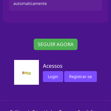
automaticamente
SEGUIR AGORA
Acessos
Login
Registrar-se