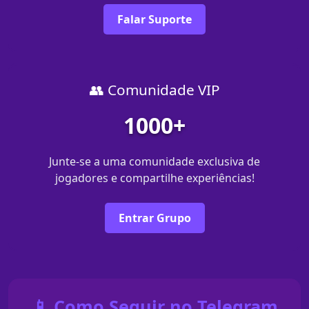
Falar Suporte
👥 Comunidade VIP
1000+
Junte-se a uma comunidade exclusiva de
jogadores e compartilhe experiências!
Entrar Grupo
📱 Como Seguir no Telegram