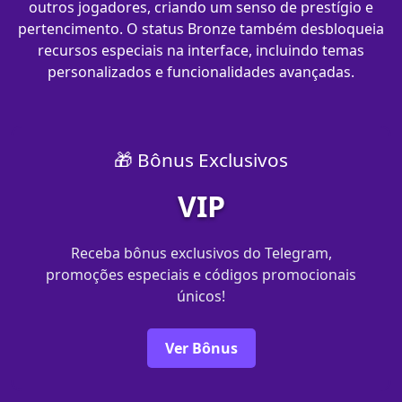
outros jogadores, criando um senso de prestígio e
pertencimento. O status Bronze também desbloqueia
recursos especiais na interface, incluindo temas
personalizados e funcionalidades avançadas.
🎁 Bônus Exclusivos
VIP
Receba bônus exclusivos do Telegram,
promoções especiais e códigos promocionais
únicos!
Ver Bônus