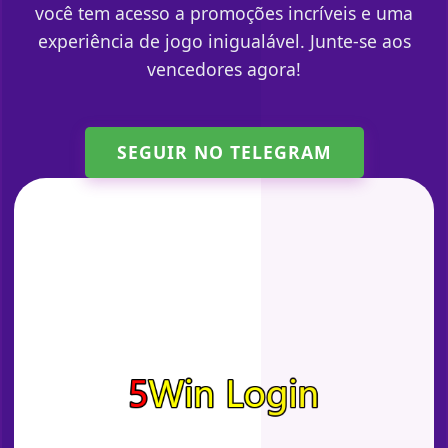
você tem acesso a promoções incríveis e uma
experiência de jogo inigualável. Junte-se aos
vencedores agora!
SEGUIR NO TELEGRAM