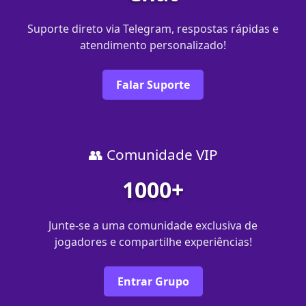
Suporte direto via Telegram, respostas rápidas e
atendimento personalizado!
Falar Suporte
👥 Comunidade VIP
1000+
Junte-se a uma comunidade exclusiva de
jogadores e compartilhe experiências!
Entrar Grupo