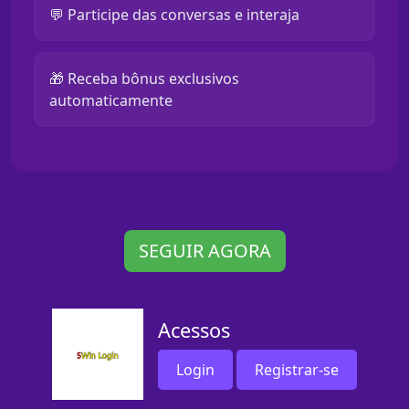
💬 Participe das conversas e interaja
🎁 Receba bônus exclusivos
automaticamente
SEGUIR AGORA
Acessos
Login
Registrar-se