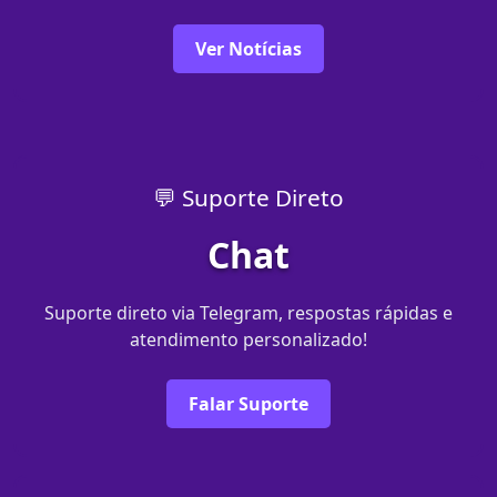
Ver Notícias
💬 Suporte Direto
Chat
Suporte direto via Telegram, respostas rápidas e
atendimento personalizado!
Falar Suporte