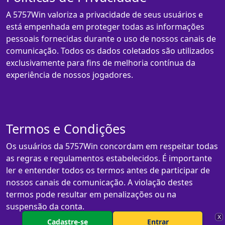
A 5757Win valoriza a privacidade de seus usuários e
está empenhada em proteger todas as informações
pessoais fornecidas durante o uso de nossos canais de
comunicação. Todos os dados coletados são utilizados
exclusivamente para fins de melhoria contínua da
experiência de nossos jogadores.
Termos e Condições
Os usuários da 5757Win concordam em respeitar todas
as regras e regulamentos estabelecidos. É importante
ler e entender todos os termos antes de participar de
nossos canais de comunicação. A violação destes
termos pode resultar em penalizações ou na
suspensão da conta.
X
Cadastre-se
Entrar