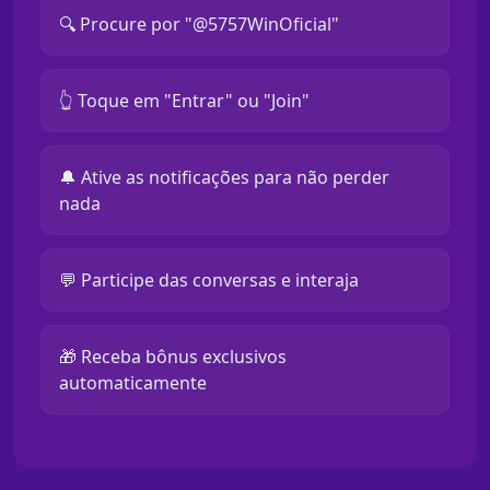
🔍 Procure por "@5757WinOficial"
👆 Toque em "Entrar" ou "Join"
🔔 Ative as notificações para não perder
nada
💬 Participe das conversas e interaja
🎁 Receba bônus exclusivos
automaticamente