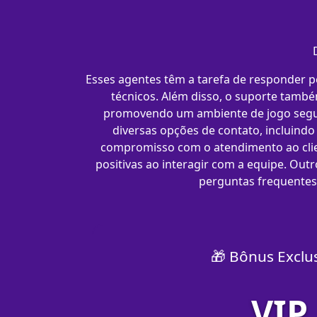
Esses agentes têm a tarefa de responder p
técnicos. Além disso, o suporte tamb
promovendo um ambiente de jogo seguro 
diversas opções de contato, incluindo
compromisso com o atendimento ao clien
positivas ao interagir com a equipe. Outr
perguntas frequentes 
🎁 Bônus Exclu
VIP