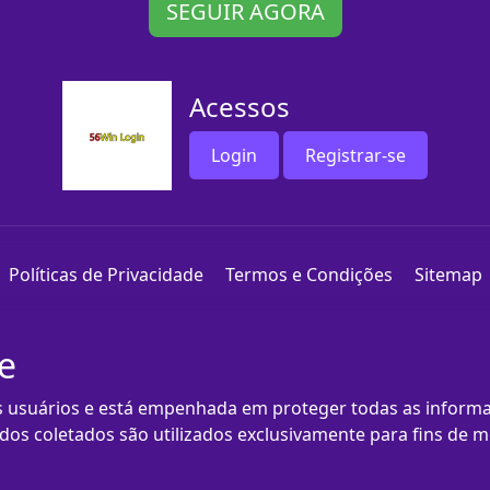
SEGUIR AGORA
Acessos
Login
Registrar-se
Políticas de Privacidade
Termos e Condições
Sitemap
de
us usuários e está empenhada em proteger todas as inform
os coletados são utilizados exclusivamente para fins de m