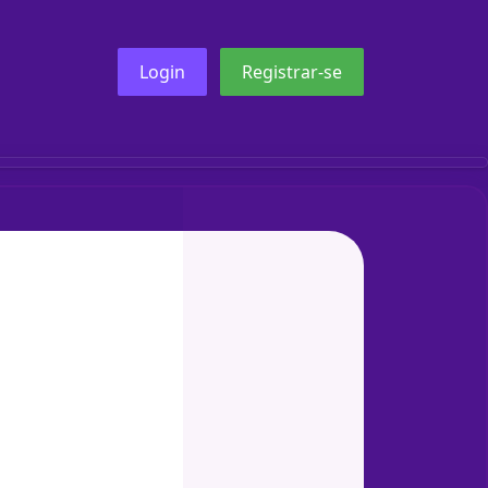
Login
Registrar-se