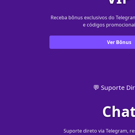
Receba bônus exclusivos do Telegra
e códigos promocionai
Ver Bônus
💬 Suporte Di
Cha
Suporte direto via Telegram, r