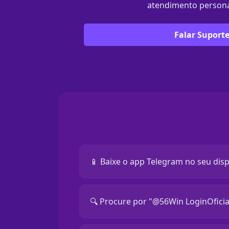
atendimento persona
Falar Suport
📱 Baixe o app Telegram no seu disp
🔍 Procure por "@56Win LoginOficia