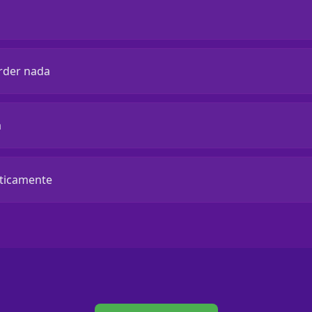
erder nada
a
aticamente