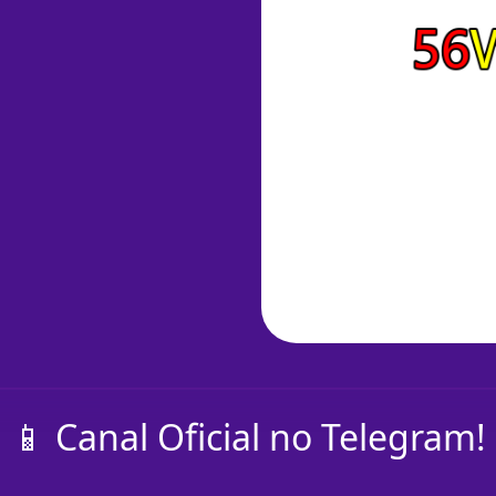
📱 Canal Oficial no Telegram!