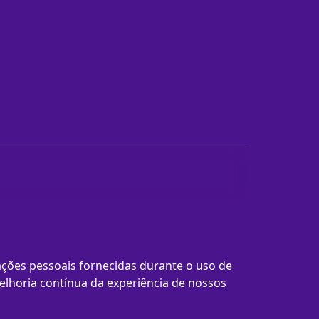
ações pessoais fornecidas durante o uso de
elhoria contínua da experiência de nossos