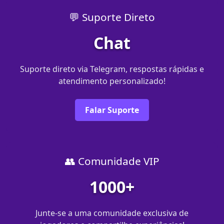
💬 Suporte Direto
Chat
Suporte direto via Telegram, respostas rápidas e
atendimento personalizado!
Falar Suporte
👥 Comunidade VIP
1000+
Junte-se a uma comunidade exclusiva de