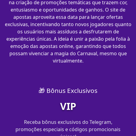
na criação de promoções temáticas que trazem cor,
entusiasmo e oportunidades de ganhos. O site de
apostas aproveita essa data para lançar ofertas
exclusivas, incentivando tanto novos jogadores quanto
os usuários mais assíduos a desfrutarem de
experiências únicas. A ideia é unir a paixão pela folia à
emoção das apostas online, garantindo que todos
possam vivenciar a magia do Carnaval, mesmo que
virtualmente.
🎁 Bônus Exclusivos
VIP
Receba bônus exclusivos do Telegram,
promoções especiais e códigos promocionais