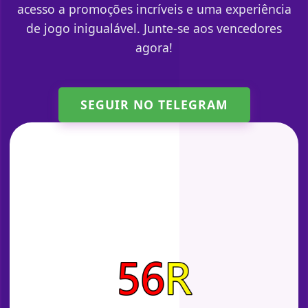
acesso a promoções incríveis e uma experiência
de jogo inigualável. Junte-se aos vencedores
agora!
SEGUIR NO TELEGRAM