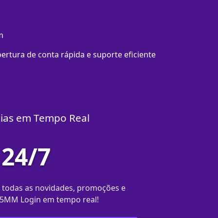
m
ertura de conta rápida e suporte eficiente
cias em Tempo Real
24/7
e todas as novidades, promoções e
55MM Login em tempo real!