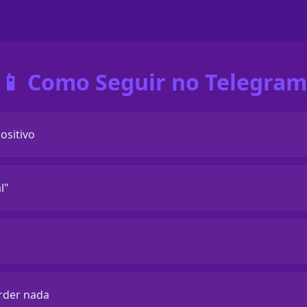
📱 Como Seguir no Telegram
ositivo
l"
erder nada