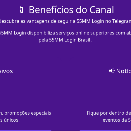
📱 Benefícios do Canal
Descubra as vantagens de seguir a 55MM Login no Telegra
 55MM Login disponibiliza serviços online superiores com ab
pela 55MM Login Brasil .
sivos
📢 Notí
m, promoções especiais
Fique por dentro d
s únicos!
eventos da 