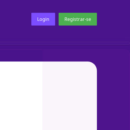
Login
Registrar-se