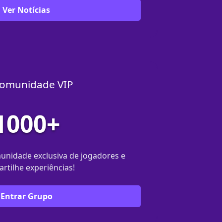
Ver Notícias
Comunidade VIP
1000+
unidade exclusiva de jogadores e
rtilhe experiências!
Entrar Grupo