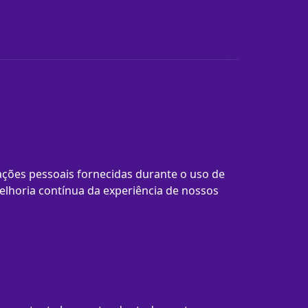
ções pessoais fornecidas durante o uso de
elhoria contínua da experiência de nossos