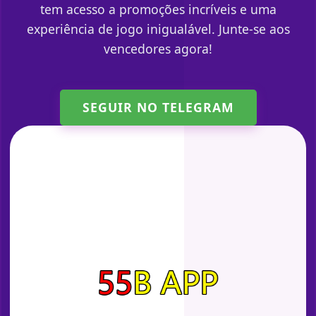
tem acesso a promoções incríveis e uma
experiência de jogo inigualável. Junte-se aos
vencedores agora!
SEGUIR NO TELEGRAM