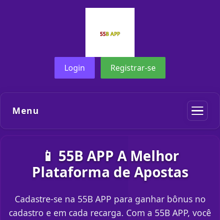
Login
Registrar-se
Menu
📱 55B APP A Melhor
Plataforma de Apostas
Cadastre-se na 55B APP para ganhar bônus no
cadastro e em cada recarga. Com a 55B APP, você