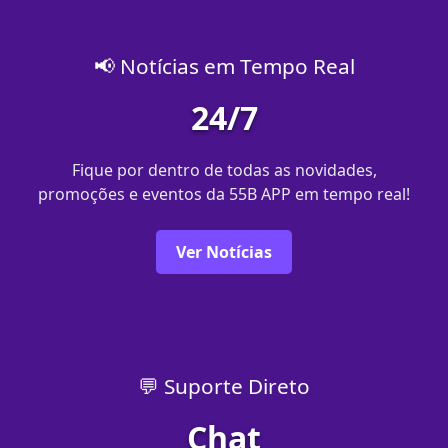
📢 Notícias em Tempo Real
24/7
Fique por dentro de todas as novidades,
promoções e eventos da 55B APP em tempo real!
Ver Notícias
💬 Suporte Direto
Chat