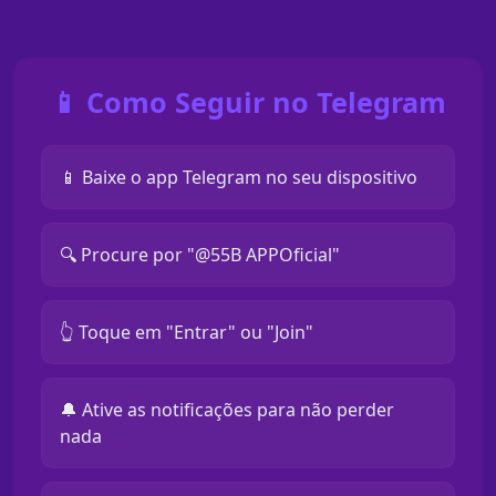
📱 Como Seguir no Telegram
📱 Baixe o app Telegram no seu dispositivo
🔍 Procure por "@55B APPOficial"
👆 Toque em "Entrar" ou "Join"
🔔 Ative as notificações para não perder
nada