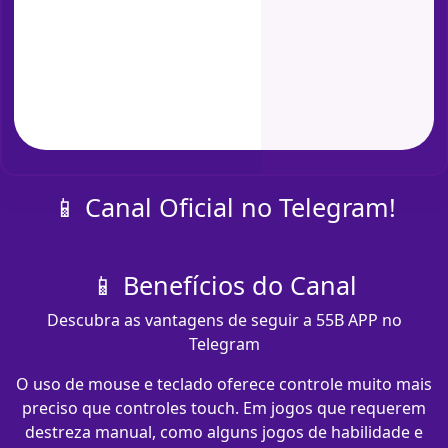
📱 Canal Oficial no Telegram!
📱 Benefícios do Canal
Descubra as vantagens de seguir a 55B APP no
Telegram
O uso de mouse e teclado oferece controle muito mais
preciso que controles touch. Em jogos que requerem
destreza manual, como alguns jogos de habilidade e