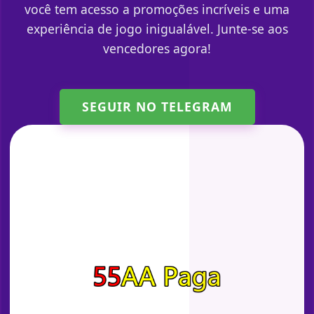
você tem acesso a promoções incríveis e uma
experiência de jogo inigualável. Junte-se aos
vencedores agora!
SEGUIR NO TELEGRAM