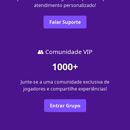
atendimento personalizado!
Falar Suporte
👥 Comunidade VIP
1000+
Junte-se a uma comunidade exclusiva de
jogadores e compartilhe experiências!
Entrar Grupo