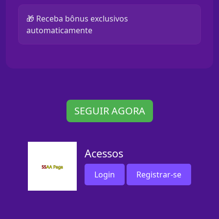
🎁 Receba bônus exclusivos
automaticamente
SEGUIR AGORA
Acessos
Login
Registrar-se