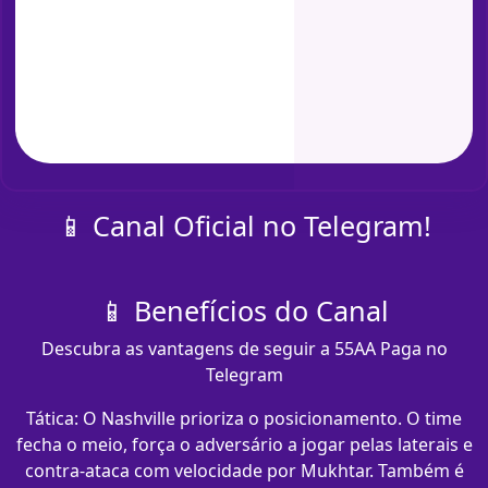
📱 Canal Oficial no Telegram!
📱 Benefícios do Canal
Descubra as vantagens de seguir a 55AA Paga no
Telegram
Tática: O Nashville prioriza o posicionamento. O time
fecha o meio, força o adversário a jogar pelas laterais e
contra-ataca com velocidade por Mukhtar. Também é