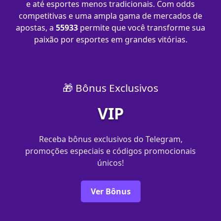
e até esportes menos tradicionais. Com odds
competitivas e uma ampla gama de mercados de
apostas, a
55933
permite que você transforme sua
paixão por esportes em grandes vitórias.
🎁 Bônus Exclusivos
VIP
Receba bônus exclusivos do Telegram,
promoções especiais e códigos promocionais
únicos!
Ver Bônus