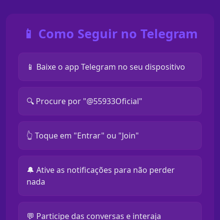
📱 Como Seguir no Telegram
📱 Baixe o app Telegram no seu dispositivo
🔍 Procure por "@55933Oficial"
👆 Toque em "Entrar" ou "Join"
🔔 Ative as notificações para não perder
nada
💬 Participe das conversas e interaja