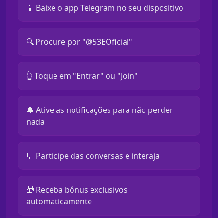
📱 Baixe o app Telegram no seu dispositivo
🔍 Procure por "@53EOficial"
👆 Toque em "Entrar" ou "Join"
🔔 Ative as notificações para não perder
nada
💬 Participe das conversas e interaja
🎁 Receba bônus exclusivos
automaticamente