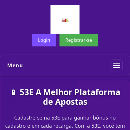
Login
Registrar-se
Menu
📱 53E A Melhor Plataforma
de Apostas
Cadastre-se na 53E para ganhar bônus no
cadastro e em cada recarga. Com a 53E, você tem