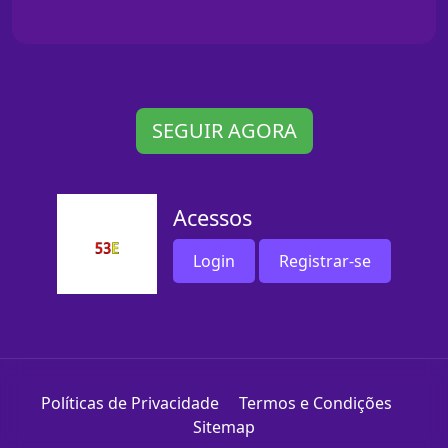
SEGUIR AGORA
Acessos
Login
Registrar-se
Políticas de Privacidade
Termos e Condições
Sitemap