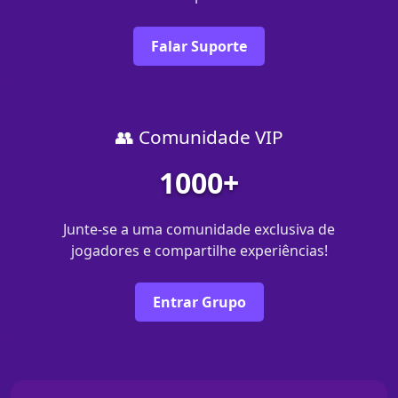
Falar Suporte
👥 Comunidade VIP
1000+
Junte-se a uma comunidade exclusiva de
jogadores e compartilhe experiências!
Entrar Grupo