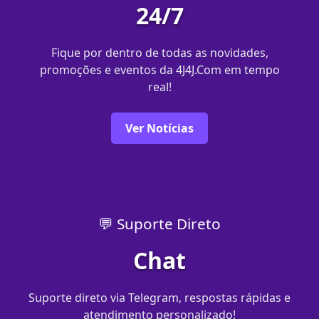
24/7
Fique por dentro de todas as novidades,
promoções e eventos da 4J4J.Com em tempo
real!
Ver Notícias
💬 Suporte Direto
Chat
Suporte direto via Telegram, respostas rápidas e
atendimento personalizado!