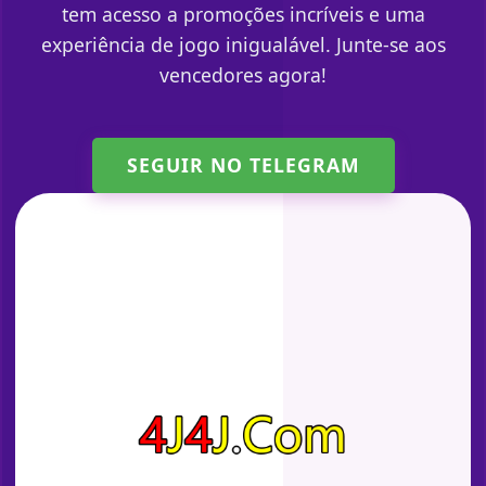
tem acesso a promoções incríveis e uma
experiência de jogo inigualável. Junte-se aos
vencedores agora!
SEGUIR NO TELEGRAM