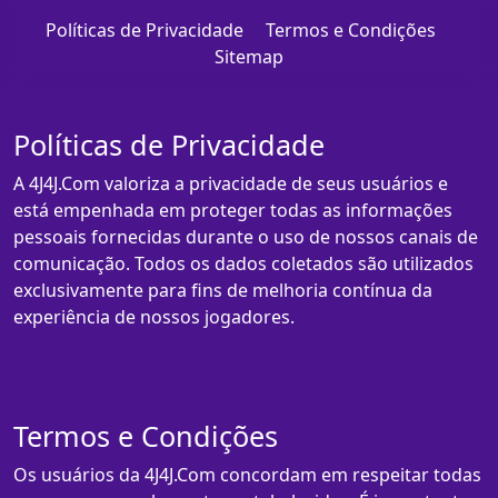
Políticas de Privacidade
Termos e Condições
Sitemap
Políticas de Privacidade
A 4J4J.Com valoriza a privacidade de seus usuários e
está empenhada em proteger todas as informações
pessoais fornecidas durante o uso de nossos canais de
comunicação. Todos os dados coletados são utilizados
exclusivamente para fins de melhoria contínua da
experiência de nossos jogadores.
Termos e Condições
Os usuários da 4J4J.Com concordam em respeitar todas