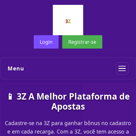
Login
Registrar-se
Menu
📱 3Z A Melhor Plataforma de
Apostas
Cadastre-se na 3Z para ganhar bônus no cadastro
e em cada recarga. Com a 3Z, você tem acesso a