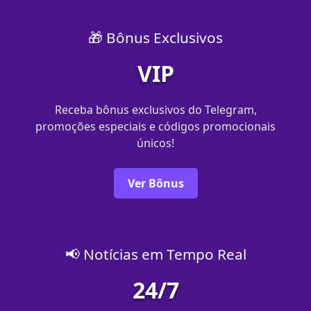
🎁 Bônus Exclusivos
VIP
Receba bônus exclusivos do Telegram,
promoções especiais e códigos promocionais
únicos!
Ver Bônus
📢 Notícias em Tempo Real
24/7