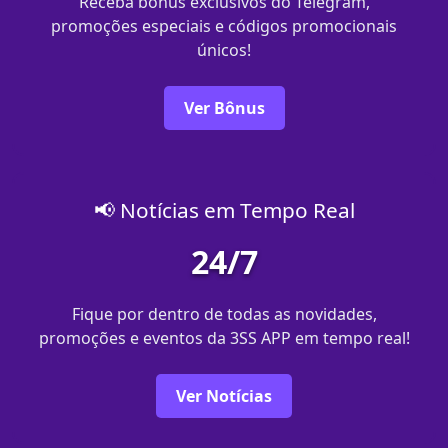
Receba bônus exclusivos do Telegram,
promoções especiais e códigos promocionais
únicos!
Ver Bônus
📢 Notícias em Tempo Real
24/7
Fique por dentro de todas as novidades,
promoções e eventos da 3SS APP em tempo real!
Ver Notícias