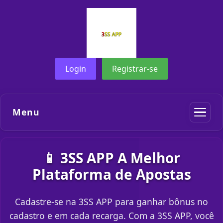
Login
Registrar-se
Menu
📱 3SS APP A Melhor
Plataforma de Apostas
Cadastre-se na 3SS APP para ganhar bônus no
cadastro e em cada recarga. Com a 3SS APP, você