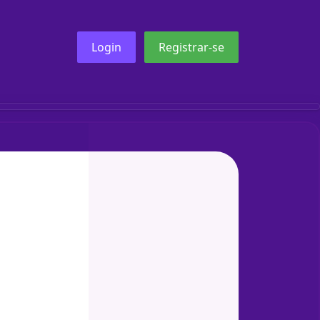
Login
Registrar-se