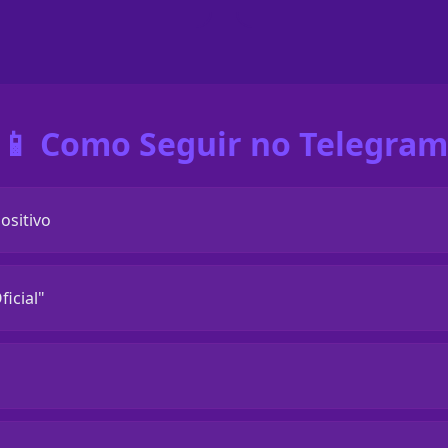
📱 Como Seguir no Telegram
ositivo
icial"