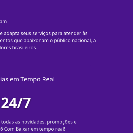
ram
e adapta seus serviços para atender às
ventos que apaixonam o público nacional, a
res brasileiros.
cias em Tempo Real
24/7
e todas as novidades, promoções e
76 Com Baixar em tempo real!