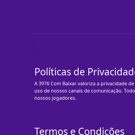
Políticas de Privacida
A 3976 Com Baixar valoriza a privacidade d
uso de nossos canais de comunicação. Todos
nossos jogadores.
Termos e Condições