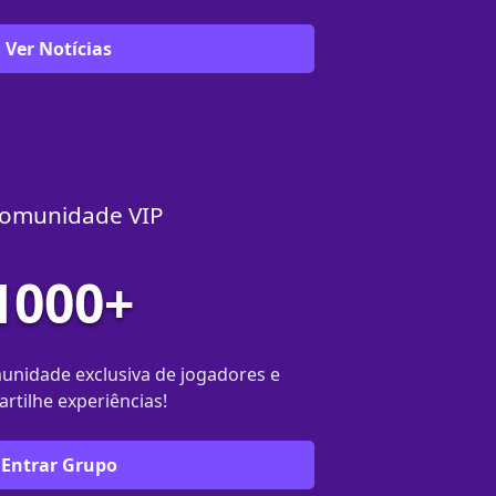
Ver Notícias
Comunidade VIP
1000+
unidade exclusiva de jogadores e
rtilhe experiências!
Entrar Grupo