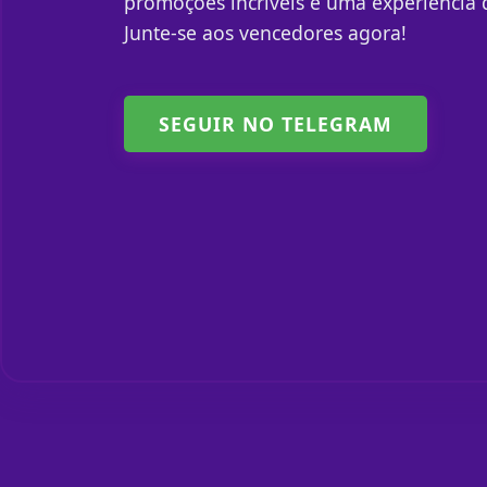
promoções incríveis e uma experiência d
Junte-se aos vencedores agora!
SEGUIR NO TELEGRAM