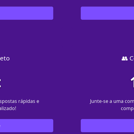
reto
👥 
t
espostas rápidas e
Junte-se a uma com
lizado!
compa
e